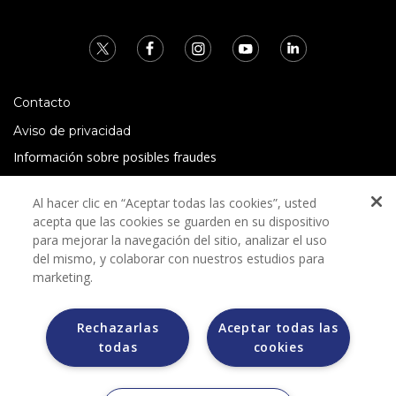
Contacto
Aviso de privacidad
Información sobre posibles fraudes
Preguntas Frecuentes
Al hacer clic en “Aceptar todas las cookies”, usted
Términos y condiciones
acepta que las cookies se guarden en su dispositivo
para mejorar la navegación del sitio, analizar el uso
del mismo, y colaborar con nuestros estudios para
marketing.
Rechazarlas
Aceptar todas las
Grupo Bimbo no solicita ningún tipo de pago durante el
todas
cookies
proceso de selección.
Grupo Bimbo no realiza venta de automóviles a través de
otros sitios de internet. Sólo lo hace a través de la casa