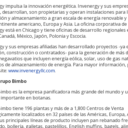
gy impulsa la innovación energética. Invenergy y sus empre
s, desarrollan, son propietarias y operan instalaciones para 
ión y almacenamiento a gran escala de energía renovable y 
ntinente americano, Europa y Asia. La oficina corporativa de
y está en Chicago y tiene oficinas de desarrollo regionales
Canadá, México, Japón, Polonia y Escocia.
gy y sus empresas afiliadas han desarrollado proyectos -ya 
ón, construcción o contratados- para la generación de más 
egavatios que incluyen energía eólica, solar, uso de gas nat
os de almacenamiento de energía. Para mayor información,
site:
www.invenergyllc.com
.
Grupo Bimbo
imbo es la empresa panificadora más grande del mundo y 
 importante en botanas.
imbo tiene 196 plantas y más de a 1,800 Centros de Venta
icamente localizados en 32 países de las Américas, Europa, 
Sus principales líneas de producto incluyen pan rebanado fre
o, bollería, galletas, pastelillos, English muffins, bagels, al