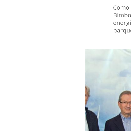
Como p
Bimbo 
energí
parque