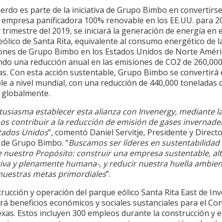
erdo es parte de la iniciativa de Grupo Bimbo en convertirse
 empresa panificadora 100% renovable en los EE.UU. para 2
r trimestre del 2019, se iniciará la generación de energía en e
ólico de Santa Rita, equivalente al consumo energético de l
ones de Grupo Bimbo en los Estados Unidos de Norte Améri
ndo una reducción anual en las emisiones de CO2 de 260,00
as. Con esta acción sustentable, Grupo Bimbo se convertirá
le a nivel mundial, con una reducción de 440,000 toneladas
 globalmente.
usiasma establecer esta alianza con Invenergy, mediante la
s contribuir a la reducción de emisión de gases invernade
tados Unidos
”, comentó Daniel Servitje, Presidente y Direct
 de Grupo Bimbo. “
Buscamos ser líderes en sustentabilidad 
e nuestro Propósito: construir una empresa sustentable, a
iva y plenamente humana-, y reducir nuestra huella ambien
nuestras metas primordiales
”.
rucción y operación del parque eólico Santa Rita East de In
rá beneficios económicos y sociales sustanciales para el C
exas. Estos incluyen 300 empleos durante la construcción y 