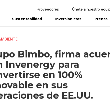
Proveedores
Únete a nuestro equi
Sustentabilidad
Inversionistas
Prensa
eportes
Informes Anuales
AMBIENTE
upo Bimbo, firma acue
n Invenergy para
nvertirse en 100%
novable en sus
eraciones de EE.UU.