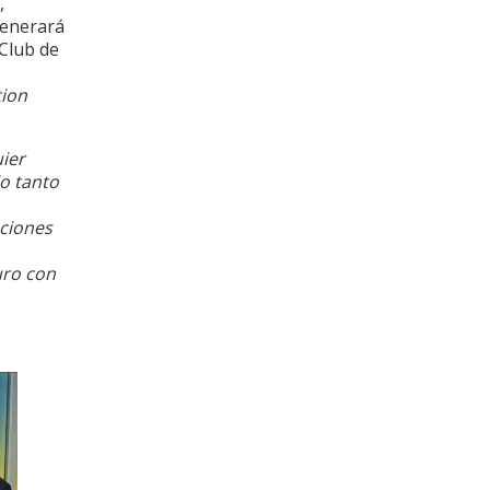
,
generará
Club de
tion
ier
o tanto
ciones
uro con