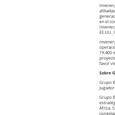
Invener
afiliada
generac
en el co
Invenerg
EE.UU., 
Invener
operaci
19,400 m
proyect
favor vi
Sobre 
Grupo B
jugador
Grupo B
estratég
África. 
congelad