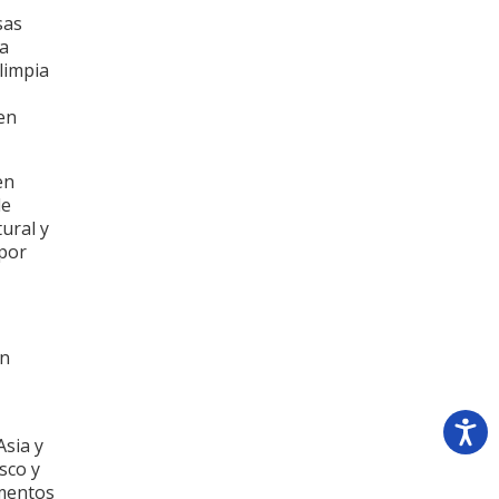
sas
la
limpia
 en
en
de
ural y
 por
un
Asia y
sco y
imentos