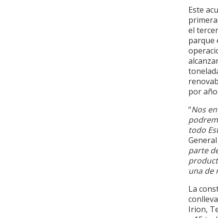
Este acu
primera
el terce
parque e
operaci
alcanza
tonelad
renovab
por año
“
Nos ent
podremo
todo Es
General
parte d
product
una de 
La const
conlleva
Irion, T