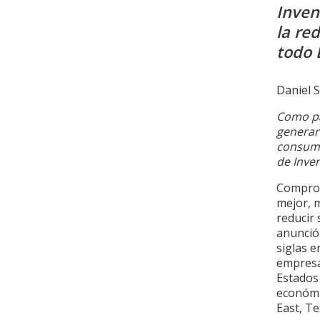
Inven
la re
todo 
Daniel S
Como pa
generará
consume
de Inve
Comprom
mejor, 
reducir
anunció 
siglas e
empresa
Estados 
económi
East, Te