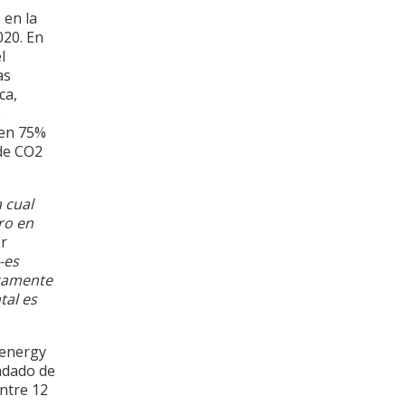
 en la
020. En
l
as
ca,
0
 en 75%
 de CO2
 cual
ro en
or
-es
ltamente
tal es
venergy
ondado de
entre 12