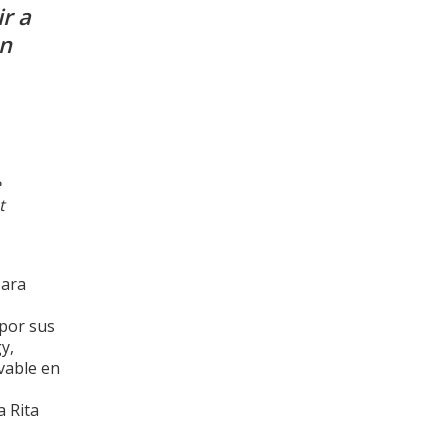
r a
en
e
t
para
 por sus
y,
vable en
a Rita