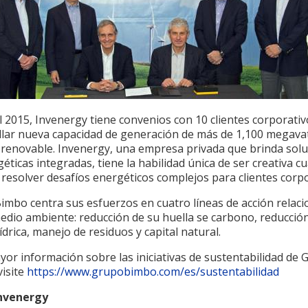
 2015, Invenergy tiene convenios con 10 clientes corporati
llar nueva capacidad de generación de más de 1,100 megava
 renovable. Invenergy, una empresa privada que brinda sol
éticas integradas, tiene la habilidad única de ser creativa c
 resolver desafíos energéticos complejos para clientes corpo
imbo centra sus esfuerzos en cuatro líneas de acción relac
edio ambiente: reducción de su huella se carbono, reducció
ídrica, manejo de residuos y capital natural.
or información sobre las iniciativas de sustentabilidad de
visite
https://www.grupobimbo.com/es/sustentabilidad
Invenergy