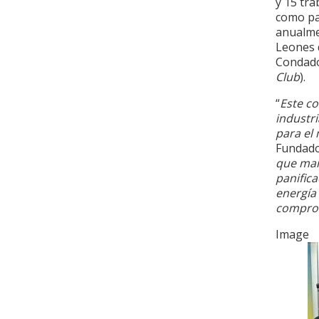
y 15 tr
como pa
anualme
Leones 
Condado 
Club
).
“
Este c
industr
para el
Fundado
que marc
panific
energía
comprom
Image