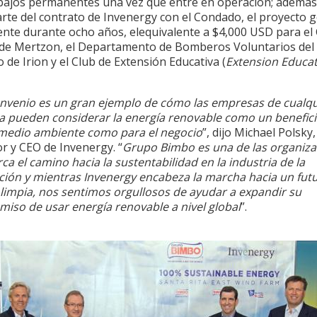
abajos permanentes una vez que entre en operación; además
rte del contrato de Invenergy con el Condado, el proyecto 
nte durante ocho años, elequivalente a $4,000 USD para el 
de Mertzon, el Departamento de Bomberos Voluntarios del
de Irion y el Club de Extensión Educativa (
Extension Educa
onvenio es un gran ejemplo de cómo las empresas de cualqu
ia pueden considerar la energía renovable como un benefici
 medio ambiente como para el negocio
”, dijo Michael Polsky,
r y CEO de Invenergy. “
Grupo Bimbo es una de las organiza
a el camino hacia la sustentabilidad en la industria de la
ación y mientras Invenergy encabeza la marcha hacia un fut
 limpia, nos sentimos orgullosos de ayudar a expandir su
iso de usar energía renovable a nivel global
”.