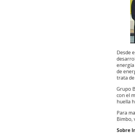
Desde el
desarro
energía
de energ
trata de
Grupo B
con el m
huella h
Para may
Bimbo, 
Sobre 