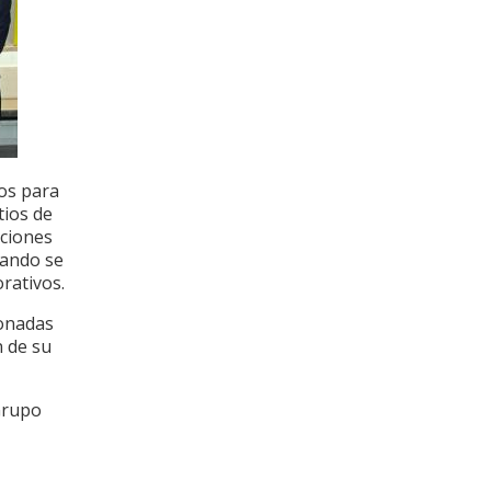
vos para
tios de
uciones
uando se
rativos.
ionadas
n de su
 Grupo