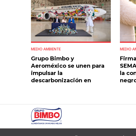
MEDIO AMBIENTE
MEDIO A
Grupo Bimbo y
Firma
Aeroméxico se unen para
SEMAR
impulsar la
la co
descarbonización en
negr
LATAM