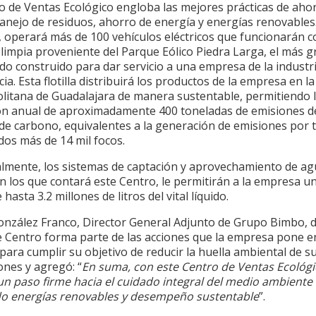
ro de Ventas Ecológico engloba las mejores prácticas de aho
anejo de residuos, ahorro de energía y energías renovables
 operará más de 100 vehículos eléctricos que funcionarán c
limpia proveniente del Parque Eólico Piedra Larga, el más 
do construido para dar servicio a una empresa de la industr
cia. Esta flotilla distribuirá los productos de la empresa en l
litana de Guadalajara de manera sustentable, permitiendo 
ón anual de aproximadamente 400 toneladas de emisiones d
 de carbono, equivalentes a la generación de emisiones por 
dos más de 14 mil focos.
almente, los sistemas de captación y aprovechamiento de ag
on los que contará este Centro, le permitirán a la empresa u
 hasta 3.2 millones de litros del vital líquido.
González Franco, Director General Adjunto de Grupo Bimbo, 
e Centro forma parte de las acciones que la empresa pone e
ara cumplir su objetivo de reducir la huella ambiental de s
ones y agregó: “
En suma, con este Centro de Ventas Ecológi
n paso firme hacia el cuidado integral del medio ambiente
 energías renovables y desempeño sustentable
”.