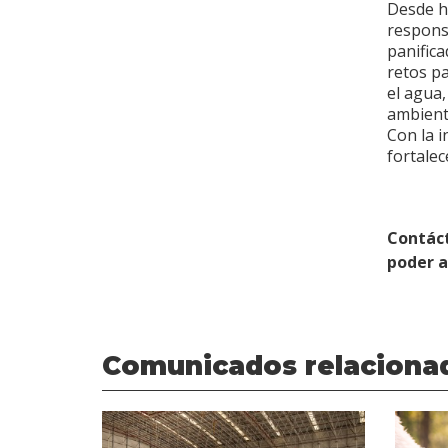
Desde h
responsa
panifica
retos pa
el agua,
ambient
Con la 
fortale
Contác
poder 
Comunicados relaciona