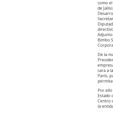
como el
de Jalis
Desarrol
Secretar
Diputad
directi
Adjunto
Bimbo S.
Corporat
De la ma
Presiden
empresa 
cara a 
París, p
permitan
Por ello
Estado 
Centro 
la entid