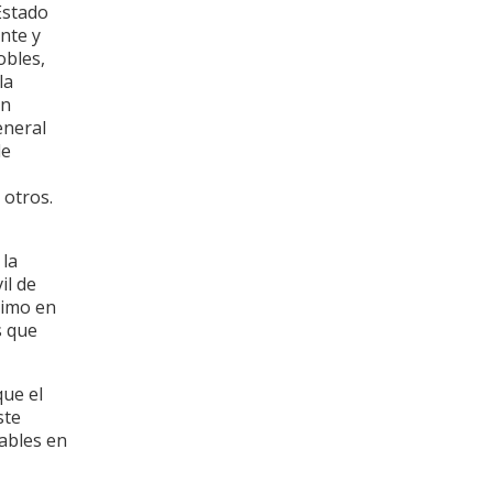
Estado
ente y
obles,
la
on
eneral
de
 otros.
 la
il de
ximo en
s que
que el
ste
ables en