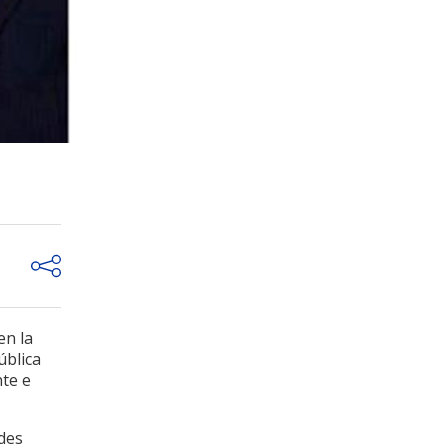
en la
ública
te e
ades