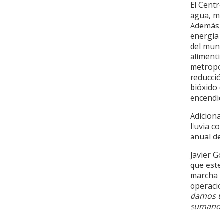
El Cent
agua, m
Además,
energía 
del mun
alimenti
metropo
reducci
bióxido
encendi
Adicion
lluvia c
anual de
Javier 
que est
marcha p
operaci
damos u
sumando