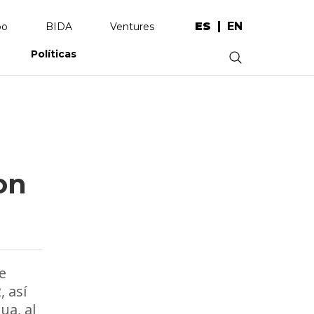
ES
EN
po
BIDA
Ventures
Políticas
.
on
e
 así
ua, al