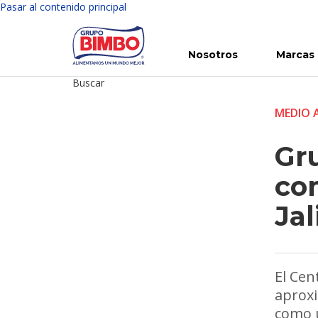
Pasar al contenido principal
Nosotros
Marcas
Buscar
Conoce Bimbo
Nuestras marcas
Para ti
Inversión en Bimbo
Noticias
Para la Vida
Comunicados
Gobierno Corporativo
Para la Naturaleza
R
MEDIO 
Gr
co
Jal
El Cen
aproxi
como u