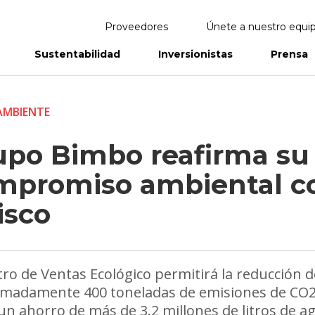
Proveedores
Únete a nuestro equi
Sustentabilidad
Inversionistas
Prensa
eportes
Informes Anuales
AMBIENTE
upo Bimbo reafirma su
mpromiso ambiental c
isco
tro de Ventas Ecológico permitirá la reducción d
madamente 400 toneladas de emisiones de CO2,
n ahorro de más de 3.2 millones de litros de ag