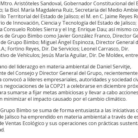
 Mtro. Aristóteles Sandoval, Gobernador Constitucional del 
co; la Biol. María Magdalena Ruiz, Secretaria del Medio Ambi
lo Territorial del Estado de Jalisco; el M. en C. Jaime Reyes R
io de Innovación, Ciencia y Tecnología del Estado de Jalisco; 
a Consuelo Robles Sierra y el Ing. Enrique Dau; así mismo c
vos de Grupo Bimbo como Javier González Franco, Director G
 de Grupo Bimbo; Miguel Ángel Espinoza, Director General 
A.; Fortino Reyes, Dir. De Servicios; Leonel Carrasco, Dir.
ivo de Vehículos; Jesús María Aguilar, Dir. De Moldex, entre
no del liderazgo en materia ambiental de Daniel Servitje,
te del Consejo y Director General del Grupo, recientemente
convocó a líderes empresariales, autoridades y sociedad civ
las negociaciones de la COP21 a celebrarse en diciembre pró
ara sumarse a fijar metas ambiciosas y llevar a cabo accione
 minimizar el impacto causado por el cambio climático.
 Grupo Bimbo se suma de forma entusiasta a las iniciativas 
de Jalisco ha emprendido en materia ambiental a través de e
de Ventas Ecológico y sus operaciones con prácticas sustent
ad.