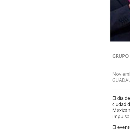
GRUPO
Noviemb
GUADAL
El día 
ciudad 
Mexican
impulsa
El event