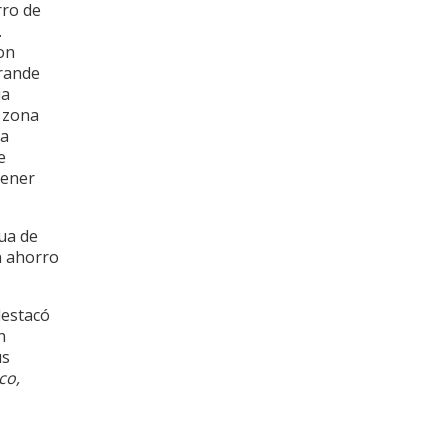
rro de
.
on
grande
ia
a zona
la
e
tener
ua de
n ahorro
destacó
n
us
co,