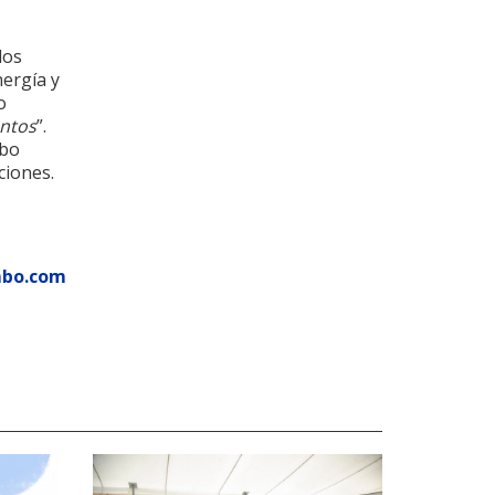
los
nergía y
o
ntos
”.
mbo
ciones.
mbo.com