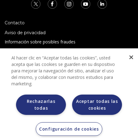
Contacto
Aviso de privacidad
Información sobre posibles fraudes
Preguntas Frecuentes
Al hacer clic en “Aceptar todas las cookies”, usted
Términos y condiciones
acepta que las cookies se guarden en su dispositivo
para mejorar la navegación del sitio, analizar el uso
del mismo, y colaborar con nuestros estudios para
marketing.
Rechazarlas
Aceptar todas las
Grupo Bimbo no solicita ningún tipo de pago durante el
todas
cookies
proceso de selección.
Grupo Bimbo no realiza venta de automóviles a través de
otros sitios de internet. Sólo lo hace a través de la casa
subastas MORTON.
Configuración de cookies