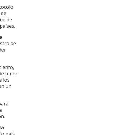
tocolo
 de
que de
países.
de
stro de
der
ciento,
de tener
e los
con un
para
a
ón.
la
to país