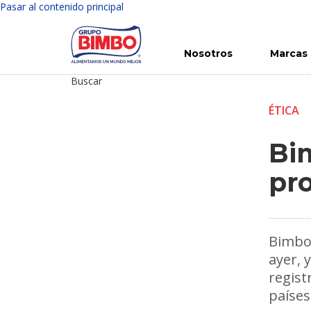
Pasar al contenido principal
Nosotros
Marcas
Buscar
Conoce Bimbo
Nuestras marcas
Para ti
Inversión en Bimbo
Noticias
Para la Vida
Comunicados
Gobierno Corporativo
Para la Naturaleza
R
ÉTICA
Bi
pr
Bimbo 
ayer, 
regist
países