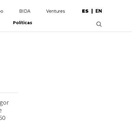
ES
EN
po
BIDA
Ventures
Políticas
.
igor
e
50