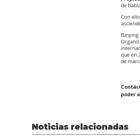
de habl
Con ell
asciende
Binying
Organiza
internac
que en 2
de marca
Contác
poder 
Noticias relacionadas