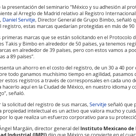
 la presentación del seminario “México y su adhesión al pro
ente al Arreglo de Madrid relativo al Registro Internacional
,
Daniel Servitje
, Director General de Grupo Bimbo, señaló 
el registro, estas marcas quedarían protegidas en más de 90 
 primeras marcas que se están solicitando en el Protocolo 
es Takis y Bimbo en alrededor de 50 países, ya tenemos regi
arcas en alrededor de 39 países, pero con estos vamos a po
as a 89 países”.
esenta un ahorro en el costo del registro, de un 30 a 40 por 
bre todo ganamos muchísimo tiempo en agilidad, pasamos 
r estos registros a través de corresponsales en cada uno d
a hacerlo aquí en la Ciudad de México, en nuestro idioma y 
o”, señaló.
r la solicitud del registro de sus marcas,
Servitje
señaló que 
 propiedad intelectual es un activo que valora mucho y cuid
or lo que realiza un esfuerzo corporativo para su protecci
Ángel Margáin, director general del
Instituto Mexicano de 
ad Industrial (IMPI)
dijo que México se convierte en el cuar