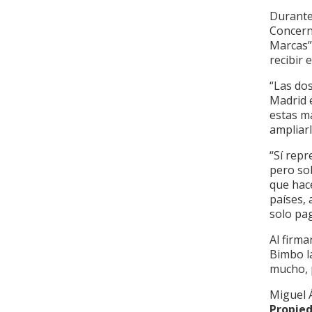
Durante
Concerni
Marcas”
recibir 
“Las dos
Madrid 
estas m
ampliarl
“Sí repr
pero so
que hace
países, 
solo pag
Al firma
Bimbo la
mucho, p
Miguel 
Propied