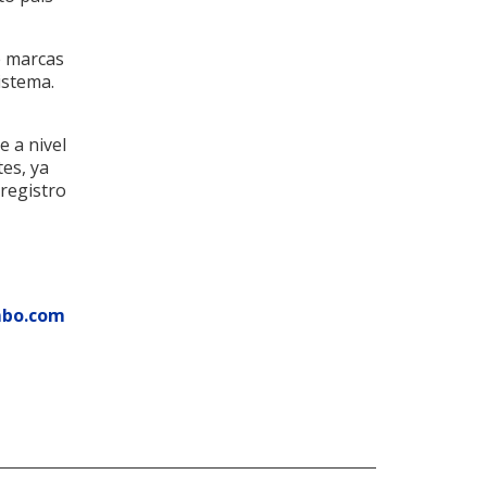
e marcas
istema.
e a nivel
es, ya
 registro
mbo.com