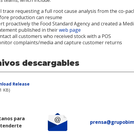
s teams, which include:
ll trace requesting a full root cause analysis from the co-pac
fore production can resume
ert proactively the Food Standard Agency and created a Med
atement published in their
web page
ntact all customers who received stock with a POS
nitor complaints/media and capture customer returns
hivos descargables
load Release
21 KB)
tanos para
prensa@grupobi
atenderte