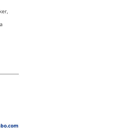
ker,
ia
mbo.com