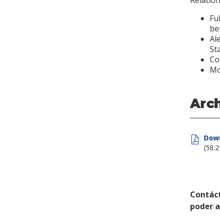
Relation
Fu
be
Al
St
Co
Mo
Arc
Down
(58.
Contác
poder 