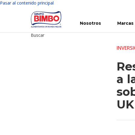
Pasar al contenido principal
Nosotros
Marcas
Buscar
Conoce Bimbo
Nuestras marcas
Para ti
Inversión en Bimbo
Noticias
Para la Vida
Comunicados
Gobierno Corporativo
Para la Naturaleza
R
INVERS
Re
a l
sob
UK