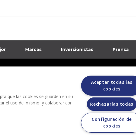
jor
Marcas
Inversionistas
Prensa
formación sobre posibles fraudes
Aceptar todas las
ciones
cookies
cepta que las cookies se guarden en su
izar el uso del mismo, y colaborar con
Rechazarlas todas
Configuración de
cookies
Grupo Bimbo no solicita ningún tipo de pago durante el proceso de selección.
enta de automóviles a través de otros sitios de internet. Sólo lo hace a través de