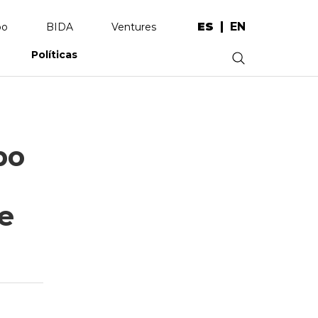
ES
EN
po
BIDA
Ventures
Políticas
.
bo
re