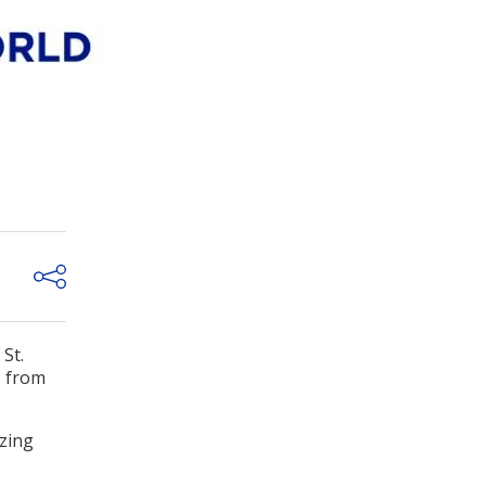
St.
e from
zing