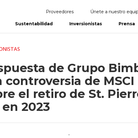
Proveedores
Únete a nuestro equi
Sustentabilidad
Inversionistas
Prensa
eportes
Informes Anuales
IONISTAS
spuesta de Grupo Bim
a controversia de MSCI
re el retiro de St. Pier
 en 2023
.