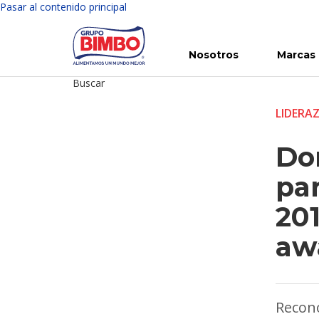
Pasar al contenido principal
Nosotros
Marcas
Buscar
Conoce Bimbo
Nuestras marcas
Para ti
Inversión en Bimbo
Noticias
Para la Vida
Comunicados
Gobierno Corporativo
Para la Naturaleza
R
LIDERA
Don
par
201
aw
Recono