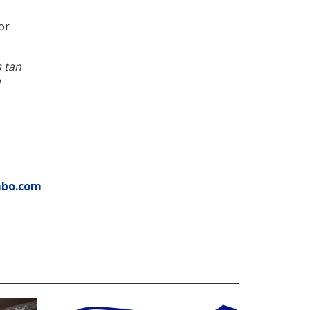
or
s tan
a
mbo.com