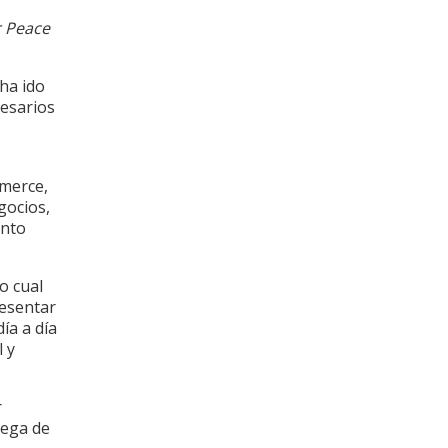
r Peace
ha ido
esarios
mmerce,
gocios,
ento
o cual
resentar
ía a día
 y
r
rega de