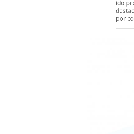
ido pr
desta
por co