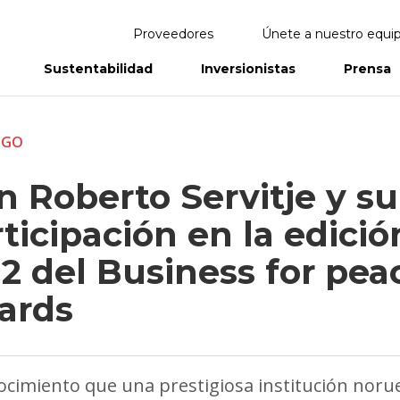
Proveedores
Únete a nuestro equi
Sustentabilidad
Inversionistas
Prensa
eportes
Informes Anuales
ZGO
 Roberto Servitje y su
ticipación en la edició
2 del Business for pea
ards
cimiento que una prestigiosa institución noru