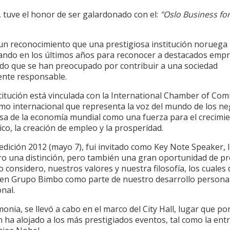
 tuve el honor de ser galardonado con el:
"Oslo Business fo
 un reconocimiento que una prestigiosa institución noruega 
ando en los últimos años para reconocer a destacados empr
do que se han preocupado por contribuir a una sociedad
ente responsable.
stitución está vinculada con la International Chamber of Co
mo internacional que representa la voz del mundo de los ne
nsa de la economía mundial como una fuerza para el crecimi
o, la creación de empleo y la prosperidad.
edición 2012 (mayo 7), fui invitado como Key Note Speaker, l
ro una distinción, pero también una gran oportunidad de p
o considero, nuestros valores y nuestra filosofía, los cuales d
 en Grupo Bimbo como parte de nuestro desarrollo personal
nal.
onia, se llevó a cabo en el marco del City Hall, lugar que po
n ha alojado a los más prestigiados eventos, tal como la ent