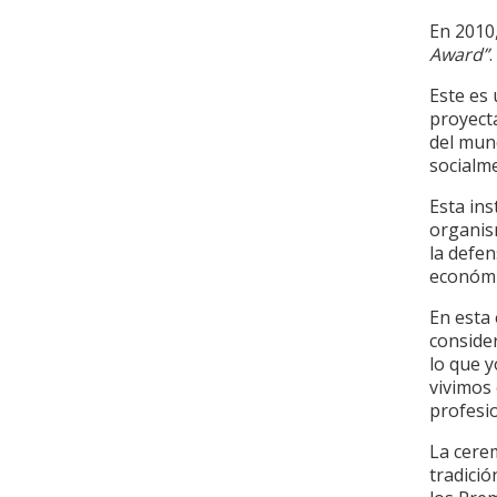
En 2010,
Award”
.
Este es
proyect
del mun
socialm
Esta in
organis
la defe
económic
En esta 
conside
lo que y
vivimos
profesio
La cerem
tradició