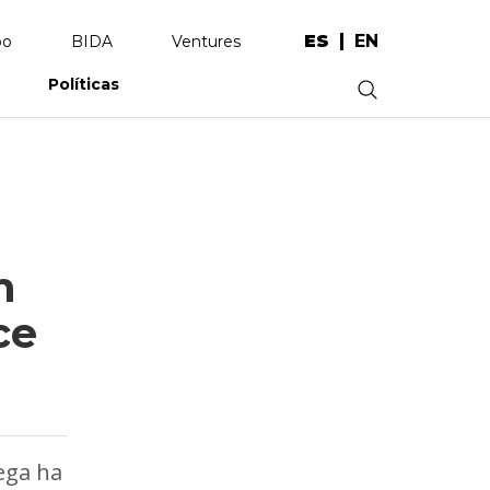
ES
EN
po
BIDA
Ventures
Políticas
.
n
ce
ega ha