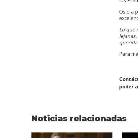
los Pre
Oslo a 
excelenc
Lo que m
lejanas
querida
Para más
Contác
poder 
Noticias relacionadas