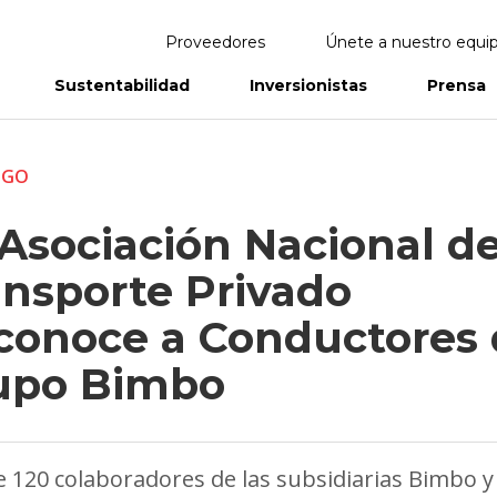
Proveedores
Únete a nuestro equi
Sustentabilidad
Inversionistas
Prensa
eportes
Informes Anuales
ZGO
Asociación Nacional de
ansporte Privado
conoce a Conductores 
upo Bimbo
 120 colaboradores de las subsidiarias Bimbo y