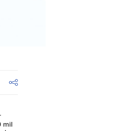
r
 mil