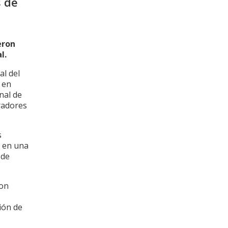
s de
eron
l.
al del
 en
nal de
radores
s
n en una
 de
son
ión de