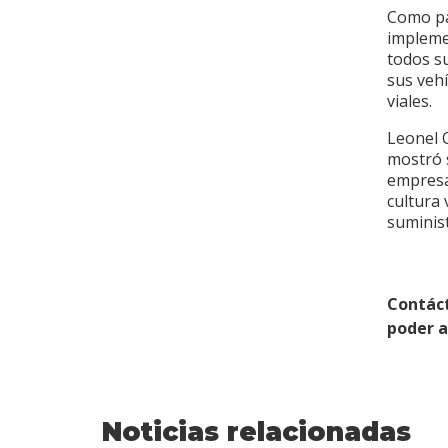
Como pa
impleme
todos s
sus vehí
viales.
Leonel 
mostró 
empresa
cultura 
suminis
Contác
poder 
Noticias relacionadas