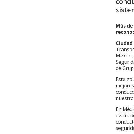
condu
siste
Más de 
reconoc
Ciudad 
Transpo
México, 
Segurida
de Grup
Este ga
mejores 
conducci
nuestro 
En Méxi
evaluado
conduct
segurida