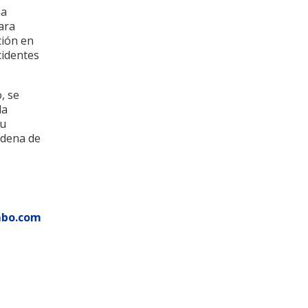
ha
ara
ción en
cidentes
, se
la
su
cadena de
mbo.com