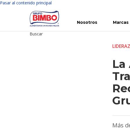
Pasar al contenido principal
Nosotros
Marcas
Buscar
Conoce Bimbo
Nuestras marcas
Para ti
Inversión en Bimbo
Noticias
Para la Vida
Comunicados
Gobierno Corporativo
Para la Naturaleza
R
LIDERA
La 
Tr
Re
Gr
Más de