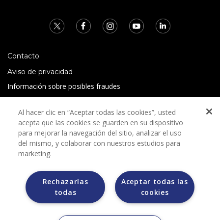
Contacto
Aviso de privacidad
Información sobre posibles fraudes
Preguntas Frecuentes
Al hacer clic en “Aceptar todas las cookies”, usted
Términos y condiciones
acepta que las cookies se guarden en su dispositivo
para mejorar la navegación del sitio, analizar el uso
del mismo, y colaborar con nuestros estudios para
marketing.
Rechazarlas
Aceptar todas las
Grupo Bimbo no solicita ningún tipo de pago durante el
todas
cookies
proceso de selección.
Grupo Bimbo no realiza venta de automóviles a través de
otros sitios de internet. Sólo lo hace a través de la casa