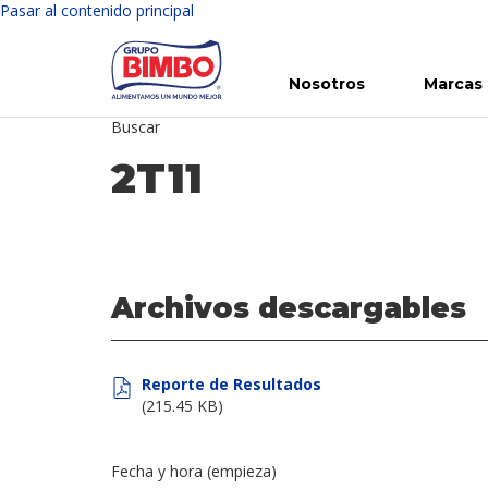
Pasar al contenido principal
Nosotros
Marcas
Buscar
Conoce Bimbo
Nuestras marcas
Para ti
Inversión en Bimbo
Noticias
Para la Vida
Comunicados
Gobierno Corporativo
Para la Naturaleza
R
2T11
Archivos descargables
Reporte de Resultados
(215.45 KB)
Fecha y hora (empieza)