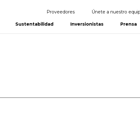
Proveedores
Únete a nuestro equi
Sustentabilidad
Inversionistas
Prensa
eportes
Informes Anuales