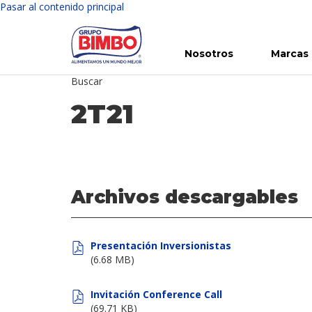
Pasar al contenido principal
Nosotros
Marcas
Buscar
Conoce Bimbo
Nuestras marcas
Para ti
Inversión en Bimbo
Noticias
Para la Vida
Comunicados
Gobierno Corporativo
Para la Naturaleza
R
2T21
Archivos descargables
Presentación Inversionistas
(6.68 MB)
Invitación Conference Call
(69.71 KB)