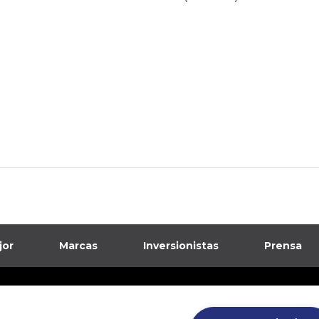
jor
Marcas
Inversionistas
Prensa
formación sobre posibles fraudes