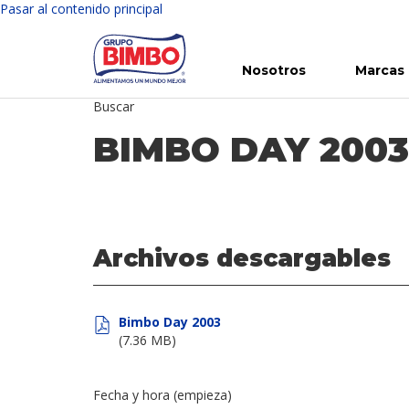
Pasar al contenido principal
Nosotros
Marcas
Buscar
Conoce Bimbo
Nuestras marcas
Para ti
Inversión en Bimbo
Noticias
Para la Vida
Comunicados
Gobierno Corporativo
Para la Naturaleza
R
BIMBO DAY 2003
Archivos descargables
Bimbo Day 2003
(7.36 MB)
Fecha y hora (empieza)