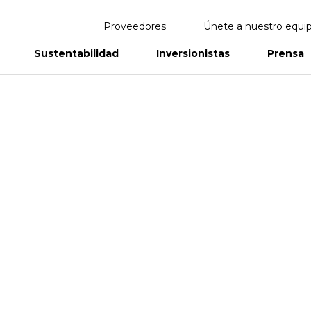
Proveedores
Únete a nuestro equi
Sustentabilidad
Inversionistas
Prensa
eportes
Informes Anuales