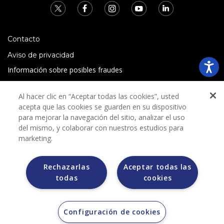
Contacto
Aviso de privacidad
Información sobre posibles fraudes
Preguntas Frecuentes
Al hacer clic en “Aceptar todas las cookies”, usted
Términos y condiciones
acepta que las cookies se guarden en su dispositivo
para mejorar la navegación del sitio, analizar el uso
del mismo, y colaborar con nuestros estudios para
marketing.
Rechazarlas
Aceptar todas las
Grupo Bimbo no solicita ningún tipo de pago durante el
todas
cookies
proceso de selección.
Grupo Bimbo no realiza venta de automóviles a través de
otros sitios de internet. Sólo lo hace a través de la casa
subastas MORTON.
Configuración de cookies