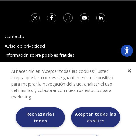
Contacto
Aviso de privacidad
Información sobre posibles fraudes
Preguntas Frecuentes
Al hacer clic en “Aceptar todas las cookies”, usted
Términos y condiciones
acepta que las cookies se guarden en su dispositivo
para mejorar la navegación del sitio, analizar el uso
del mismo, y colaborar con nuestros estudios para
marketing.
Rechazarlas
Aceptar todas las
Grupo Bimbo no solicita ningún tipo de pago durante el
todas
cookies
proceso de selección.
Grupo Bimbo no realiza venta de automóviles a través de
otros sitios de internet. Sólo lo hace a través de la casa