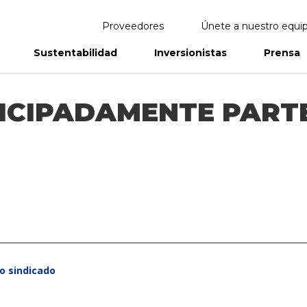
Proveedores
Únete a nuestro equi
Sustentabilidad
Inversionistas
Prensa
eportes
Informes Anuales
TICIPADAMENTE PART
o sindicado