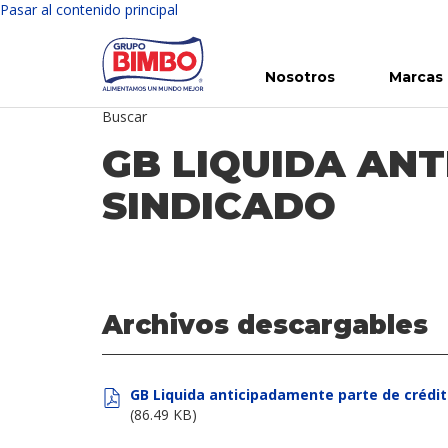
Pasar al contenido principal
Nosotros
Marcas
Buscar
Conoce Bimbo
Nuestras marcas
Para ti
Inversión en Bimbo
Noticias
Para la Vida
Comunicados
Gobierno Corporativo
Para la Naturaleza
R
GB LIQUIDA AN
SINDICADO
Archivos descargables
GB Liquida anticipadamente parte de crédit
(86.49 KB)