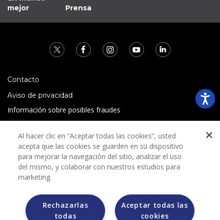
mejor
Prensa
Contacto
Aviso de privacidad
Información sobre posibles fraudes
Preguntas Frecuentes
Al hacer clic en “Aceptar todas las cookies”, usted
Términos y condiciones
acepta que las cookies se guarden en su dispositivo
para mejorar la navegación del sitio, analizar el uso
del mismo, y colaborar con nuestros estudios para
marketing.
Rechazarlas
Aceptar todas las
Grupo Bimbo no solicita ningún tipo de pago durante el
todas
cookies