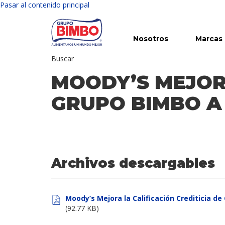
Pasar al contenido principal
Nosotros
Marcas
Buscar
Conoce Bimbo
Nuestras marcas
Para ti
Inversión en Bimbo
Noticias
Para la Vida
Comunicados
Gobierno Corporativo
Para la Naturaleza
R
MOODY’S MEJORA
GRUPO BIMBO A
Archivos descargables
Moody’s Mejora la Calificación Crediticia d
(92.77 KB)