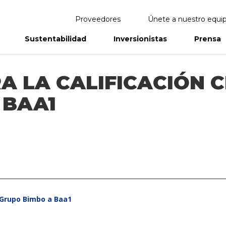
Proveedores
Únete a nuestro equi
Sustentabilidad
Inversionistas
Prensa
eportes
Informes Anuales
 LA CALIFICACIÓN C
 BAA1
e Grupo Bimbo a Baa1