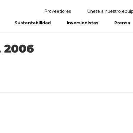
Proveedores
Únete a nuestro equi
Sustentabilidad
Inversionistas
Prensa
eportes
Informes Anuales
 2006