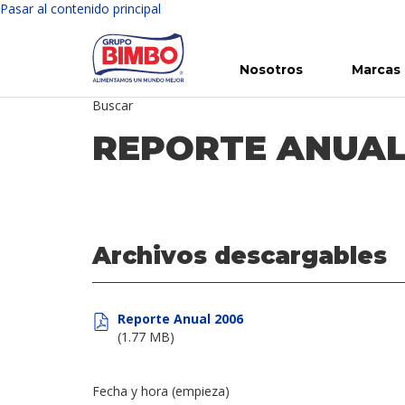
Pasar al contenido principal
Nosotros
Marcas
Buscar
Conoce Bimbo
Nuestras marcas
Para ti
Inversión en Bimbo
Noticias
Para la Vida
Comunicados
Gobierno Corporativo
Para la Naturaleza
R
REPORTE ANUAL
Archivos descargables
Reporte Anual 2006
(1.77 MB)
Fecha y hora (empieza)