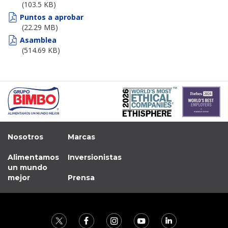
(103.5 KB)
Comités
Puntos a aprobar
(22.29 MB)
Código de Gobierno Corporativo
Asamblea
(514.69 KB)
Contacto
Nosotros
Marcas
Alimentamos
Inversionistas
un mundo
mejor
Prensa