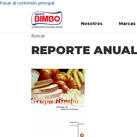
Pasar al contenido principal
Nosotros
Marcas
Buscar
Conoce Bimbo
Nuestras marcas
Para ti
Inversión en Bimbo
Noticias
Para la Vida
Comunicados
Gobierno Corporativo
Para la Naturaleza
R
REPORTE ANUAL