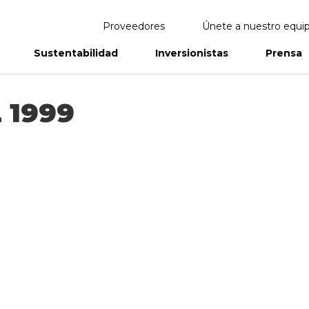
Proveedores
Únete a nuestro equi
Sustentabilidad
Inversionistas
Prensa
eportes
Informes Anuales
 1999