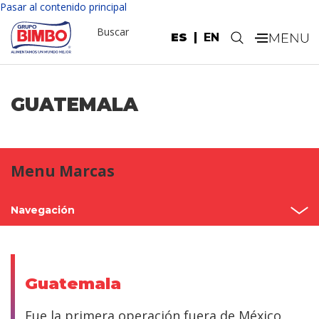
Pasar al contenido principal
Buscar
ES
EN
.
GUATEMALA
Menu Marcas
Navegación
Inicio
México
Guatemala
Norteamérica
Fue la primera operación fuera de México,