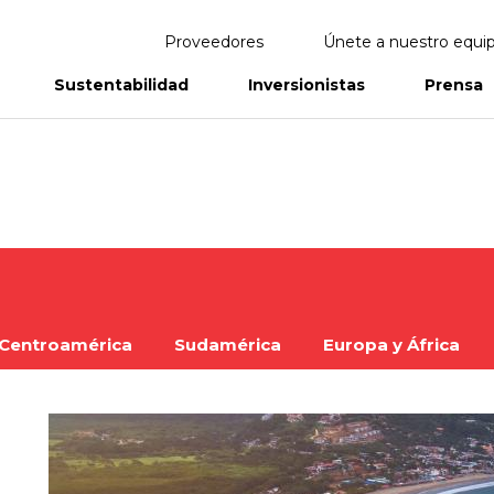
Proveedores
Únete a nuestro equi
Sustentabilidad
Inversionistas
Prensa
eportes
Informes Anuales
Centroamérica
Sudamérica
Europa y África