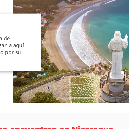
a de
gan a aquí
do por su