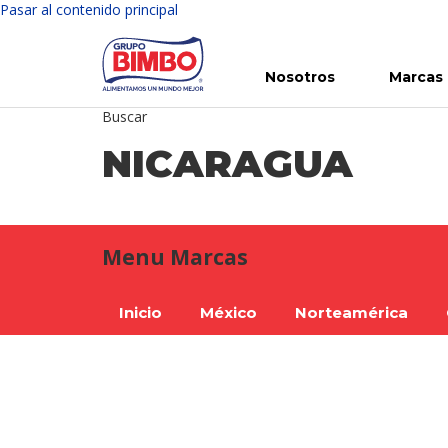
Pasar al contenido principal
Nosotros
Marcas
Buscar
Conoce Bimbo
Nuestras marcas
Para ti
Inversión en Bimbo
Noticias
Para la Vida
Comunicados
Gobierno Corporativo
Para la Naturaleza
R
NICARAGUA
Menu Marcas
Inicio
México
Norteamérica