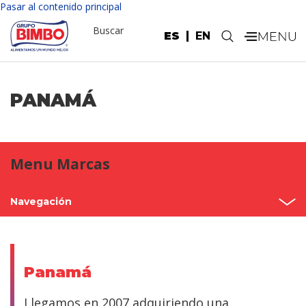
Pasar al contenido principal
Buscar
ES
EN
.
PANAMÁ
Menu Marcas
Navegación
Inicio
México
Panamá
Norteamérica
Llegamos en 2007 adquiriendo una