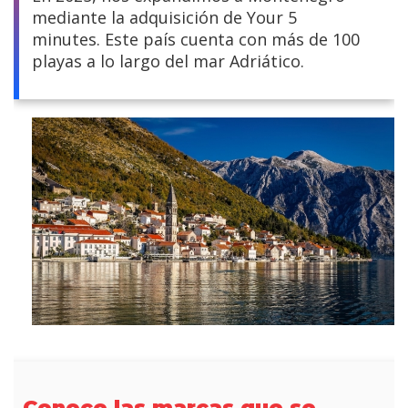
mediante la adquisición de Your 5
Centroamérica
minutes. Este país cuenta con más de 100
playas a lo largo del mar Adriático.
Sudamérica
Europa y África
Asia
Conoce las marcas que se