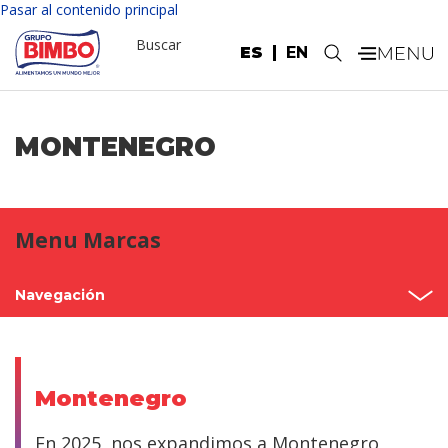
Pasar al contenido principal
Buscar
ES
EN
.
MONTENEGRO
Menu Marcas
Navegación
Inicio
México
Montenegro
Norteamérica
En 2025, nos expandimos a Montenegro