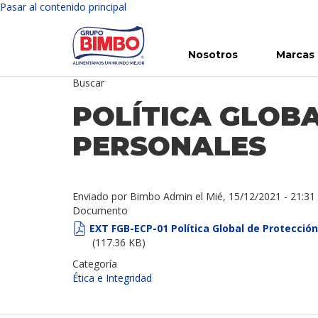
Pasar al contenido principal
Nosotros
Marcas
Buscar
Conoce Bimbo
Nuestras marcas
Para ti
Inversión en Bimbo
Noticias
Para la Vida
Comunicados
Gobierno Corporativo
Para la Naturaleza
R
POLÍTICA GLOB
PERSONALES
Enviado por
Bimbo Admin
el
Mié, 15/12/2021 - 21:31
Documento
EXT FGB-ECP-01 Política Global de Proteccio
(117.36 KB)
Categoría
Ética e Integridad