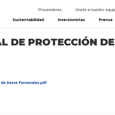
Proveedores
Únete a nuestro equi
Sustentabilidad
Inversionistas
Prensa
eportes
Informes Anuales
AL DE PROTECCIÓN D
́n de Datos Personales.pdf