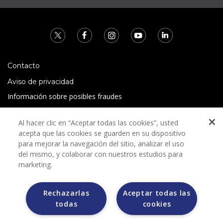
Contacto
Aviso de privacidad
Información sobre posibles fraudes
Preguntas Frecuentes
Al hacer clic en “Aceptar todas las cookies”, usted
Términos y condiciones
acepta que las cookies se guarden en su dispositivo
para mejorar la navegación del sitio, analizar el uso
del mismo, y colaborar con nuestros estudios para
marketing.
Rechazarlas
Aceptar todas las
Grupo Bimbo no solicita ningún tipo de pago durante el
todas
cookies
proceso de selección.
Grupo Bimbo no realiza venta de automóviles a través de