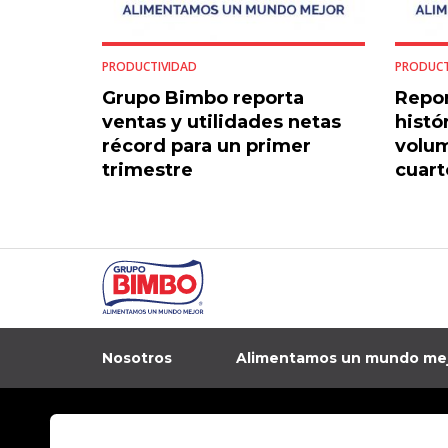
PRODUCTIVIDAD
PRODUCT
Grupo Bimbo reporta
Repo
ventas y utilidades netas
histó
récord para un primer
volum
trimestre
cuart
todo 
Nosotros
Alimentamos un mundo me
In
Contacto
Aviso de privacidad