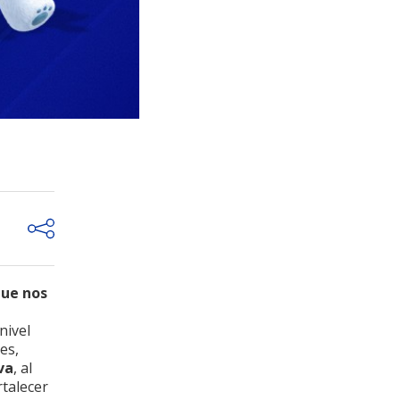
que nos
nivel
es,
va
, al
rtalecer