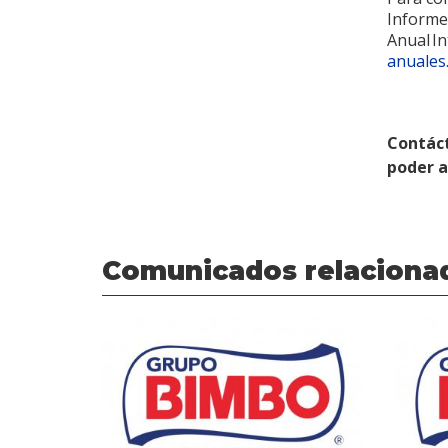
Informe
Anual I
anuales
Contác
poder 
Comunicados relaciona