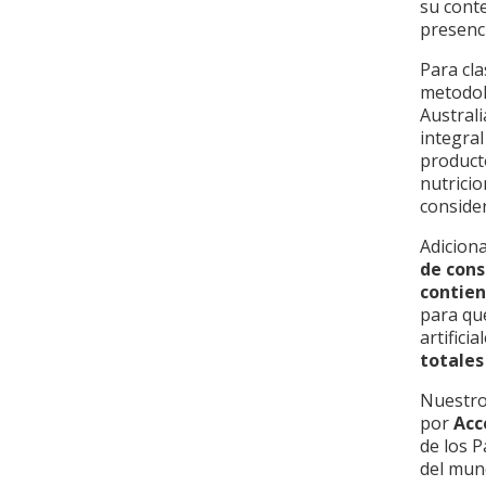
su conte
presenc
Para cla
metodo
Austral
integral
producto
nutricio
consider
Adicion
de cons
contien
para que
artifici
totales
Nuestro
por
Acc
de los 
del mun