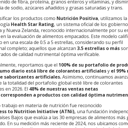
nido de fibra, proteína, granos enteros y vitaminas, y dismin
ia de sodio, azúcares añadidos y grasas saturadas y trans.
sificar los productos como
Nutrición Positiva
, utilizamos la
logía
Health Star Rating
, un sistema oficial de los gobiern
ia y Nueva Zelanda, reconocido internacionalmente por su 
 en la evaluación de alimentos empacados. Este modelo calif
 en una escala de 0.5 a 5 estrellas, considerando su perfil
nal completo; aquellos que alcanzan
3.5 estrellas o más
so
ados de calidad nutrimental óptima verificable.
almente, reportamos que el
100% de su portafolio de prod
umo diario está libre de colorantes artificiales
y
el 99% 
e saborizantes artificiales.
Asimismo, continuamos avanz
 la totalidad del portafolio global esté libre de colorantes
ales en 2026. El
48% de nuestras ventas netas
 corresponden a productos con calidad óptima nutrimen
 trabajo en materia de nutrición fue reconocido
ess to Nutrition Initiative (ATNi),
una fundación independ
Países Bajos que evalúa a las 30 empresas de alimentos más
do. En su medición más reciente de 2024, nos ubicamos co