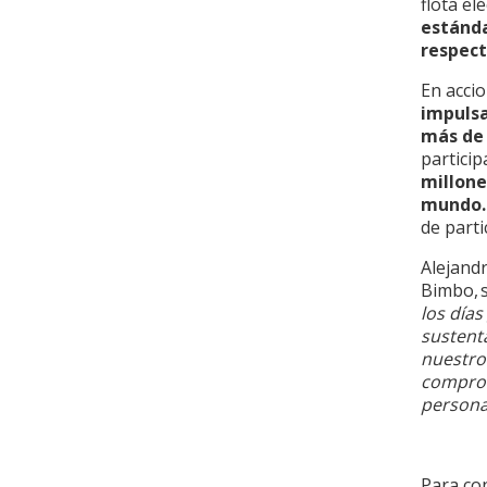
flota el
estánda
respect
En accio
impulsa
más de 
particip
millone
mundo.
de parti
Alejand
Bimbo, 
los días
sustent
nuestro
comprom
persona
Para co