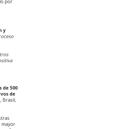
olo por
n y
roceso
tros
sitiva
 de 500
ivos de
 Brasil,
stras
a mayor