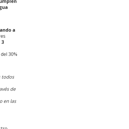
umplen
agua
iando a
res
 3
 del 30%
s todos
avés de
o en las
stro