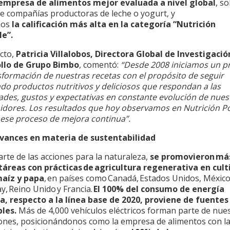
empresa de alimentos mejor evaluada a nivel global
, s
de compañías productoras de leche o yogurt, y
mos
la calificación más alta en la categoría “Nutrición
le”.
ecto,
Patricia Villalobos, Directora Global de Investigació
llo de Grupo Bimbo
, comentó:
“Desde 2008 iniciamos un p
sformación de nuestras recetas con el propósito de seguir
ndo productos nutritivos y deliciosos que respondan a las
ades, gustos y expectativas en constante evolución de nues
dores. Los resultados que hoy observamos en Nutrición Po
n ese proceso de mejora continua”.
avances en materia de sustentabilidad
te de las acciones para la naturaleza,
se promovieron más
táreas con prácticas de agricultura regenerativa en cult
maíz y papa
, en países como Canadá, Estados Unidos, México,
, Reino Unido y Francia.
El 100% del consumo de energía
ca, respecto a la línea base de 2020, proviene de fuentes
bles.
Más de 4,000 vehículos eléctricos forman parte de nue
ones, posicionándonos como la empresa de alimentos con l