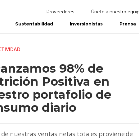
Proveedores
Únete a nuestro equi
Sustentabilidad
Inversionistas
Prensa
eportes
Informes Anuales
TIVIDAD
canzamos 98% de
rición Positiva en
stro portafolio de
nsumo diario
 de nuestras ventas netas totales proviene de