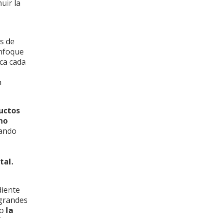
uir la
os de
enfoque
ica cada
n
uctos
no
ando
tal.
iente
 grandes
mo
la