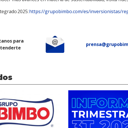
ntegrado 2025:
https://grupobimbo.com/es/inversionistas/re
.
tanos para
prensa@grupobi
atenderte
dos