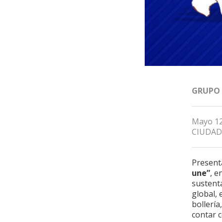
GRUPO
Mayo 12
CIUDAD
Presen
une”
, e
sustenta
global, 
bollería
contar c