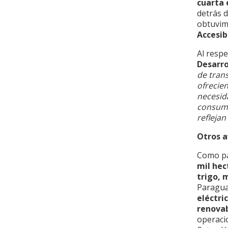
cuarta 
detrás 
obtuvi
Accesib
Al resp
Desarro
de tran
ofrecie
necesid
consumi
refleja
Otros 
Como par
mil hec
trigo, 
Paraguay
eléctri
renova
operaci