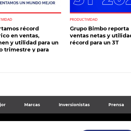
IVIDAD
PRODUCTIVIDAD
rtamos récord
Grupo Bimbo reporta
rico en ventas,
ventas netas y utilid
en y utilidad para un
récord para un 3T
o trimestre y para
el 2021
jor
Marcas
Inversionistas
Prensa
formación sobre posibles fraudes