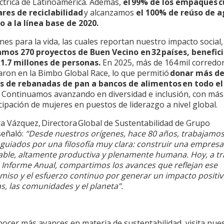
éctrica de Latinoamérica. Además,
el 99% de los empaques
c
res de reciclabilidad
y alcanzamos
el 100% de reúso de 
o a la línea base de 2020.
nes para la vida, las cuales reportan nuestro impacto social,
mos 270 proyectos de Buen Vecino en 32 países, benefic
1.7 millones de personas.
En 2025, más de 164 mil corredo
aron en la Bimbo Global Race, lo que permitió
donar más de
s de rebanadas de pan a bancos de alimentos en todo el
Continuamos avanzando en diversidad e inclusión, con más
cipación de mujeres en puestos de liderazgo a nivel global.
ra Vázquez, Directora Global de Sustentabilidad de Grupo
señaló:
“Desde nuestros orígenes, hace 80 años, trabajamo
 guiados por una filosofía muy clara: construir una empresa
able, altamente productiva y plenamente humana. Hoy, a tr
 Informe Anual, compartimos los avances que reflejan ese
iso y el esfuerzo continuo por generar un impacto positiv
s, las comunidades y el planeta”.
nocer más avances en materia de sustentabilidad, visita nue