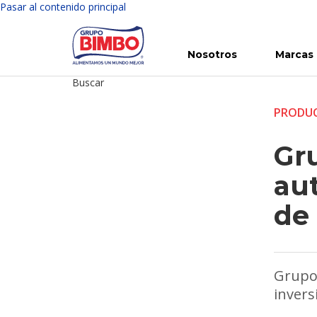
Pasar al contenido principal
Nosotros
Marcas
Buscar
Conoce Bimbo
Nuestras marcas
Para ti
Inversión en Bimbo
Noticias
Para la Vida
Comunicados
Gobierno Corporativo
Para la Naturaleza
R
PRODUC
Gr
aut
de
Grupo 
invers