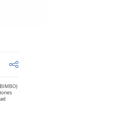
: BIMBO)
siones
ead
.