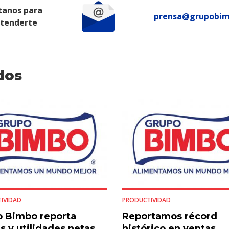
tanos para
prensa@grupobi
atenderte
dos
IVIDAD
PRODUCTIVIDAD
 Bimbo reporta
Reportamos récord
s y utilidades netas
histórico en ventas,