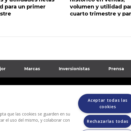
d para un primer
volumen y utilidad pa
stre
cuarto trimestre y pa
todo el 2021
jor
Marcas
Inversionistas
Prensa
formación sobre posibles fraudes
Aceptar todas las
ciones
cookies
cepta que las cookies se guarden en su
izar el uso del mismo, y colaborar con
Rechazarlas todas