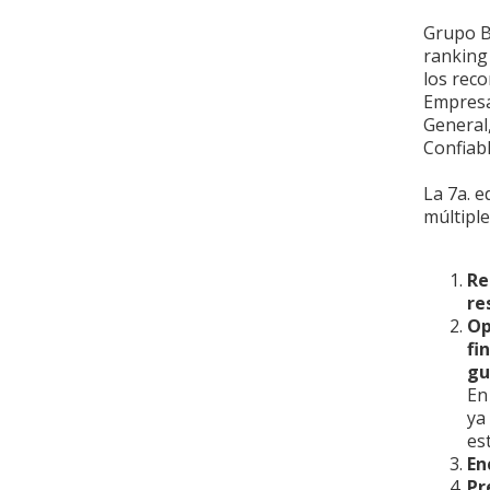
Grupo B
ranking
los reco
Empresa
General
Confiab
La 7a. 
múltipl
Re
re
Op
fi
gu
En
ya
es
En
Pr