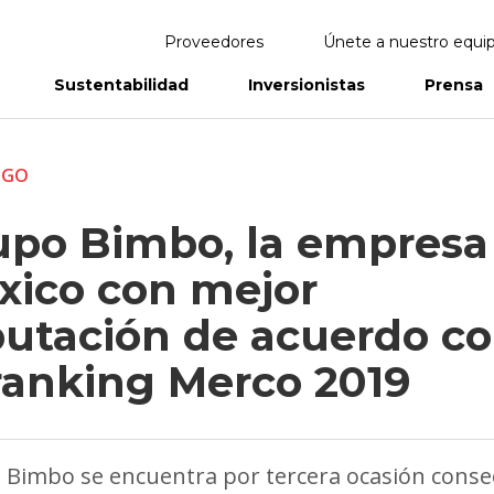
Proveedores
Únete a nuestro equi
Sustentabilidad
Inversionistas
Prensa
eportes
Informes Anuales
ZGO
upo Bimbo, la empresa
xico con mejor
putación de acuerdo c
 ranking Merco 2019
Bimbo se encuentra por tercera ocasión conse