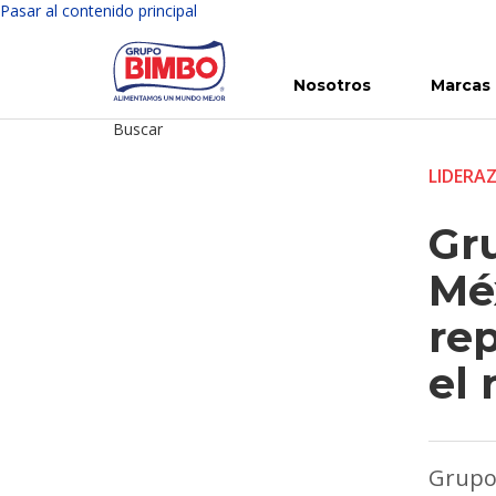
Pasar al contenido principal
Nosotros
Marcas
Buscar
Conoce Bimbo
Nuestras marcas
Para ti
Inversión en Bimbo
Noticias
Para la Vida
Comunicados
Gobierno Corporativo
Para la Naturaleza
R
LIDERA
Gr
Mé
re
el
Grupo 