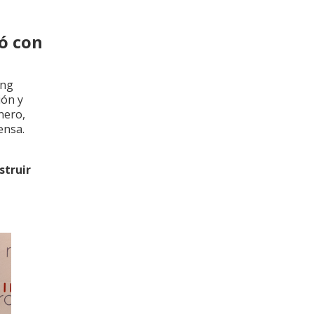
có con
ing
ión y
nero,
tensa.
e
struir