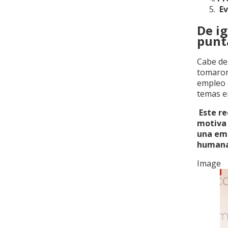
Ev
De ig
punta
Cabe de
tomaron
empleo 
temas e
Este re
motiva 
una em
humana
Image