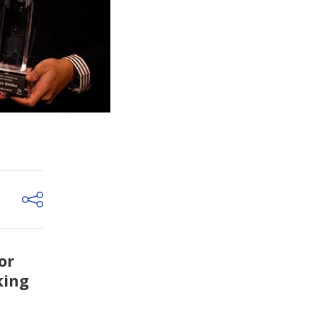
or
king