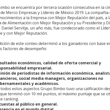
imbo se encuentra por tercera ocasión consecutiva en la ci
 de Merco Empresas y Líderes de México 2019. La compañía
nocimientos a la Empresa con Mejor Reputación del país, a l
 de Alimentación con Mejor Reputación y su Presidente y Di
, Daniel Servitje, un año más, fue condecorado como el Líde
le y con Mejor Reputación.
edición de este conteo determinó a los ganadores con base e
es factores de desempeño:
sultados económicos, calidad de oferta comercial y
sponsabilidad empresarial.
inión de periodistas de información económica, analist
nancieros, social media managers, organizaciones no
bernamentales y académicos.
 todos estos aspectos Grupo Bimbo tuvo una calificación de
 que terminó con 10 mil puntos, el máximo puntaje que se o
te ranking.
cuestas al público en general.
esencia en el mundo digital.