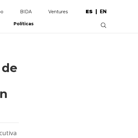
ES
EN
po
BIDA
Ventures
Políticas
.
 de
on
cutiva