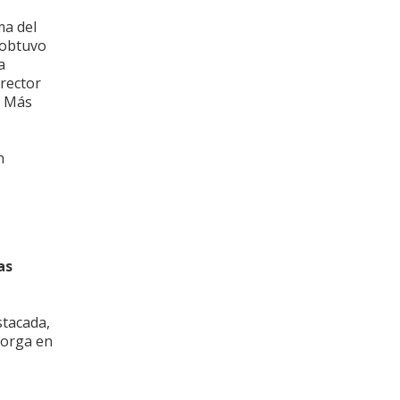
ma del
 obtuvo
a
rector
r Más
n
as
stacada,
torga en