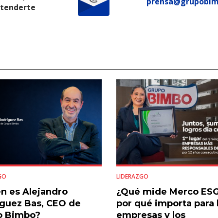
prensa@grupobi
atenderte
GO
LIDERAZGO
n es Alejandro
¿Qué mide Merco ESG
guez Bas, CEO de
por qué importa para 
o Bimbo?
empresas y los