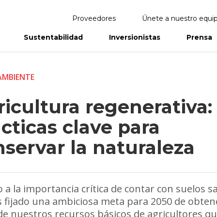
Proveedores
Únete a nuestro equi
Sustentabilidad
Inversionistas
Prensa
eportes
Informes Anuales
AMBIENTE
icultura regenerativa:
cticas clave para
servar la naturaleza
 a la importancia crítica de contar con suelos s
fijado una ambiciosa meta para 2050 de obtene
e nuestros recursos básicos de agricultores q