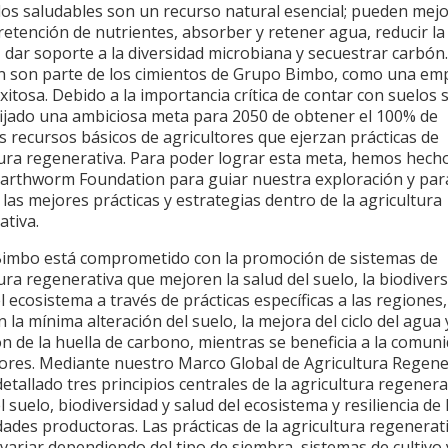
los saludables son un recurso natural esencial; pueden mejo
 retención de nutrientes, absorber y retener agua, reducir la
 dar soporte a la diversidad microbiana y secuestrar carbón.
 son parte de los cimientos de Grupo Bimbo, como una em
xitosa. Debido a la importancia crítica de contar con suelos 
ijado una ambiciosa meta para 2050 de obtener el 100% de
 recursos básicos de agricultores que ejerzan prácticas de
tura regenerativa. Para poder lograr esta meta, hemos hech
Earthworm Foundation para guiar nuestra exploración y par
las mejores prácticas y estrategias dentro de la agricultura
ativa.
imbo está comprometido con la promoción de sistemas de
ura regenerativa que mejoren la salud del suelo, la biodivers
l ecosistema a través de prácticas específicas a las regiones
n la mínima alteración del suelo, la mejora del ciclo del agua 
n de la huella de carbono, mientras se beneficia a la comun
ores. Mediante nuestro Marco Global de Agricultura Regene
tallado tres principios centrales de la agricultura regenera
l suelo, biodiversidad y salud del ecosistema y resiliencia de 
ades productoras. Las prácticas de la agricultura regenerat
ariar dependiendo del tipo de siembra, sistemas de cultivo 