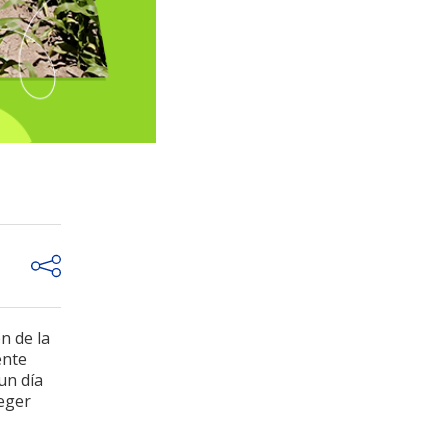
n de la
ente
un día
teger