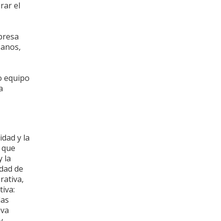
rar el
presa
sanos,
o equipo
a
idad y la
, que
y la
idad de
rativa,
tiva:
las
iva
y