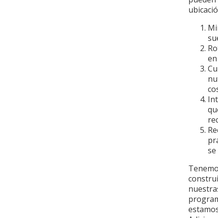
ubicació
Mi
su
Ro
en
Cu
nu
co
In
qu
re
Re
pr
se
Tenemos
constru
nuestra
programa
estamos