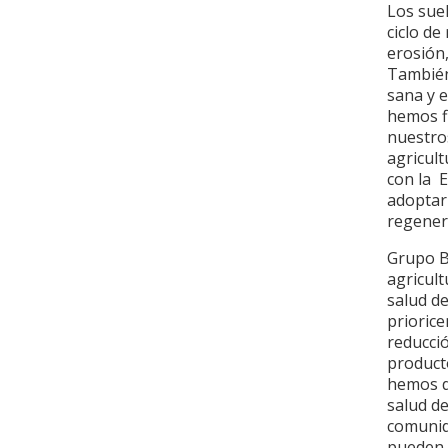
Los sue
ciclo de
erosión,
También
sana y e
hemos f
nuestros
agricul
con la 
adoptar 
regener
Grupo B
agricult
salud de
priorice
reducció
product
hemos de
salud de
comunid
pueden v