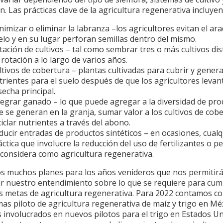
n. Las prácticas clave de la agricultura regenerativa incluyen
nimizar o eliminar la labranza –los agricultores evitan el ara
elo y en su lugar perforan semillas dentro del mismo.
tación de cultivos – tal como sembrar tres o más cultivos dis
 rotación a lo largo de varios años.
ltivos de cobertura – plantas cultivadas para cubrir y gener
trientes para el suelo después de que los agricultores levan
secha principal.
tegrar ganado – lo que puede agregar a la diversidad de pr
e se generan en la granja, sumar valor a los cultivos de cobe
ciclar nutrientes a través del abono.
ducir entradas de productos sintéticos – en ocasiones, cualq
áctica que involucre la reducción del uso de fertilizantes o pe
 considera como agricultura regenerativa.
 muchos planes para los años venideros que nos permitir
ir nuestro entendimiento sobre lo que se requiere para cum
s metas de agricultura regenerativa. Para 2022 contamos c
s piloto de agricultura regenerativa de maíz y trigo en Mé
 involucrados en nuevos pilotos para el trigo en Estados Un