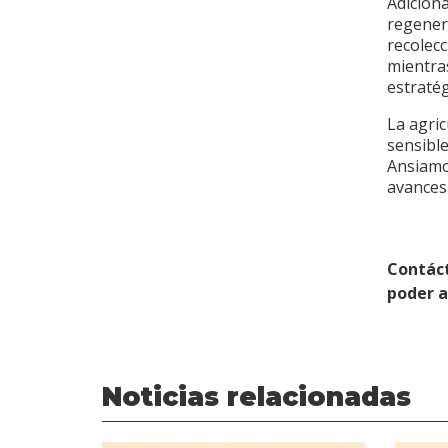
Adicion
regener
recolec
mientra
estratég
La agri
sensible
Ansiamo
avances
Contác
poder 
Noticias relacionadas