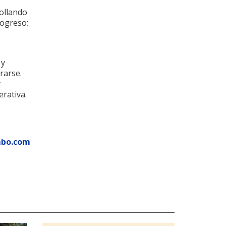
rollando
rogreso;
 y
rarse.
y
erativa.
mbo.com