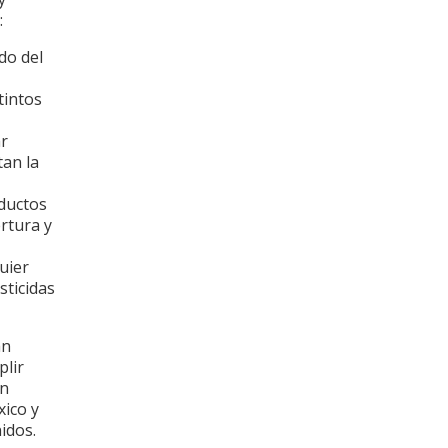
:
do del
tintos
ar
tan la
oductos
rtura y
uier
sticidas
án
plir
on
xico y
idos.