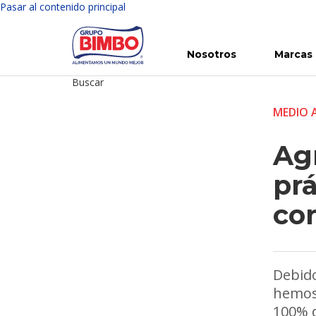
Pasar al contenido principal
Nosotros
Marcas
Buscar
Conoce Bimbo
Nuestras marcas
Para ti
Inversión en Bimbo
Noticias
Para la Vida
Comunicados
Gobierno Corporativo
Para la Naturaleza
R
MEDIO 
Agr
prá
con
Debido
hemos 
100% d