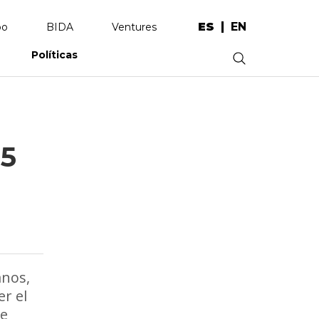
ES
EN
po
BIDA
Ventures
Políticas
.
 5
anos,
r el
ue