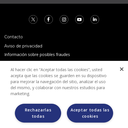
Contacto
Aviso de privacidad
Información sobre posibles fraudes
Preguntas Frecuentes
Al hacer clic en “Aceptar todas las cookies”, usted
Términos y condiciones
acepta que las cookies se guarden en su dispositivo
para mejorar la navegación del sitio, analizar el uso
del mismo, y colaborar con nuestros estudios para
marketing.
Rechazarlas
Aceptar todas las
Grupo Bimbo no solicita ningún tipo de pago durante el
todas
cookies
proceso de selección.
Grupo Bimbo no realiza venta de automóviles a través de