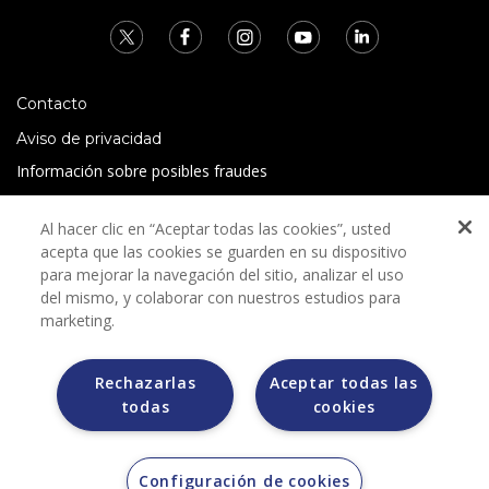
Contacto
Aviso de privacidad
Información sobre posibles fraudes
Preguntas Frecuentes
Al hacer clic en “Aceptar todas las cookies”, usted
Términos y condiciones
acepta que las cookies se guarden en su dispositivo
para mejorar la navegación del sitio, analizar el uso
del mismo, y colaborar con nuestros estudios para
marketing.
Rechazarlas
Aceptar todas las
Grupo Bimbo no solicita ningún tipo de pago durante el
todas
cookies
proceso de selección.
Grupo Bimbo no realiza venta de automóviles a través de
otros sitios de internet. Sólo lo hace a través de la casa
subastas MORTON.
Configuración de cookies