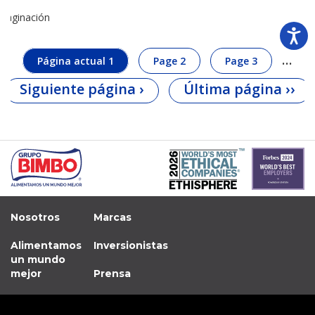
Paginación
…
Página actual
1
Page
2
Page
3
Siguiente página
›
Última página
››
Nosotros
Marcas
Alimentamos
Inversionistas
un mundo
mejor
Prensa