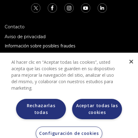
Contacto
Aviso de privacidad
Información sobre posibles fraudes
Preguntas Frecuentes
Al hacer clic en “Aceptar todas las cookies”, usted
Términos y condiciones
acepta que las cookies se guarden en su dispositivo
para mejorar la navegación del sitio, analizar el uso
del mismo, y colaborar con nuestros estudios para
marketing.
Rechazarlas
Aceptar todas las
Grupo Bimbo no solicita ningún tipo de pago durante el
todas
cookies
proceso de selección.
Grupo Bimbo no realiza venta de automóviles a través de
otros sitios de internet. Sólo lo hace a través de la casa
subastas MORTON.
Configuración de cookies