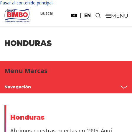
Pasar al contenido principal
Buscar
ES
EN
.
HONDURAS
Menu Marcas
Navegación
Inicio
México
Honduras
Norteamérica
Abrimos nuestras puertas en 1995. Aquí