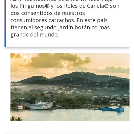
los Pingüinos® y los Roles de Canela® son
Centroamérica
dos consentidos de nuestros
consumidores catrachos. En este país
Sudamérica
tienen el segundo jardín botánico más
grande del mundo.
Europa y África
Asia