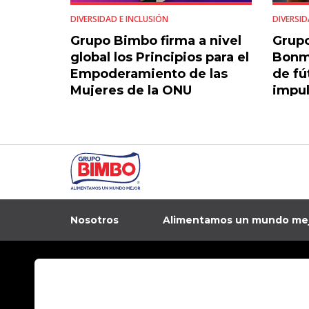
DIVERSIDAD E INCLUSIÓN
DIVERSID
Grupo Bimbo firma a nivel
Grupo
global los Principios para el
Bonma
Empoderamiento de las
de fú
Mujeres de la ONU
impul
feme
Nosotros
Alimentamos un mundo me
In
Contacto
Aviso de privacidad
Preguntas Frecuentes
Términos y condi