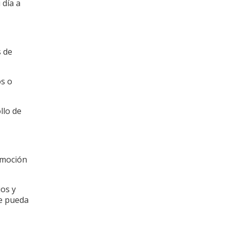
 día a
s de
os o
llo de
omoción
ios y
ue pueda