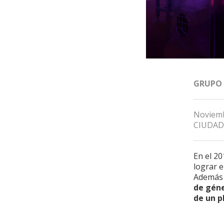
GRUPO
Noviemb
CIUDAD
En el 20
lograr e
Además 
de géne
de un p