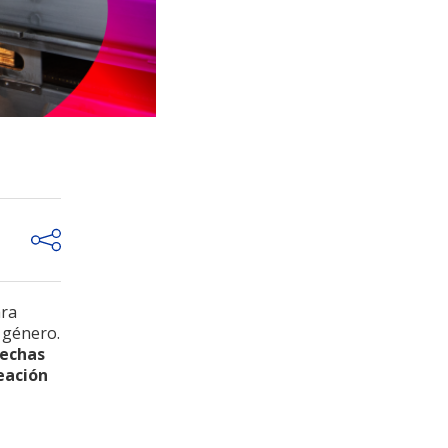
ara
 género.
rechas
eación