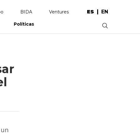
ES
EN
po
BIDA
Ventures
Políticas
.
sar
el
 un