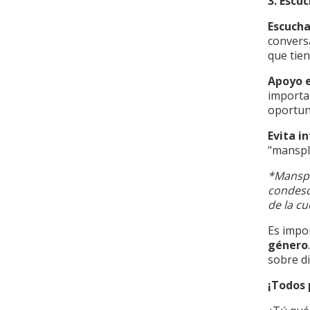
3. Escu
Escucha
convers
que tien
Apoyo e
importa
oportuni
Evita i
"manspl
*Manspl
condesc
de la cu
Es impo
género
sobre di
¡Todos 