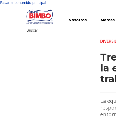
Pasar al contenido principal
Nosotros
Marcas
Buscar
Conoce Bimbo
Nuestras marcas
Para ti
Inversión en Bimbo
Noticias
Para la Vida
Comunicados
Gobierno Corporativo
Para la Naturaleza
R
DIVERSI
Tr
la
tra
La equ
respon
entorn