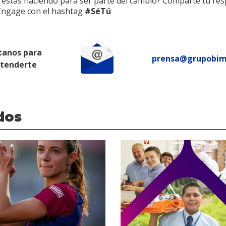
 estás haciendo para ser parte del cambio? Comparte tu re
Engage con el hashtag
#SéTú
tanos para
prensa@grupobi
atenderte
dos