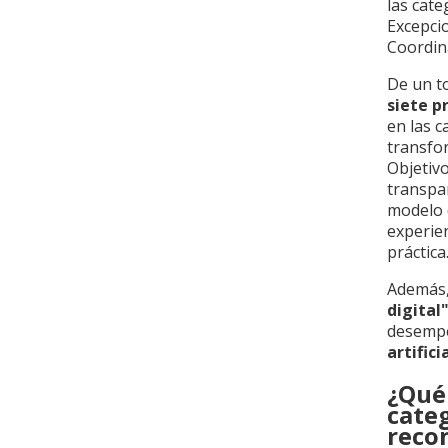
las cate
Excepci
Coordina
De un to
siete p
en las c
transfor
Objetivo
transpar
modelo d
experien
práctica
Además,
digital
desempe
artifici
¿Qué 
cate
reco