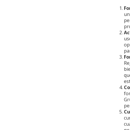
Fo
un
pe
pr
Ac
us
op
pa
Fo
Re
bi
qu
es
Co
fo
Gr
pe
Cu
cu
cu
ne