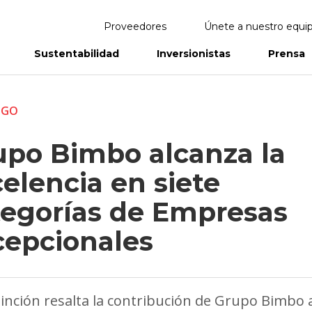
Proveedores
Únete a nuestro equi
Sustentabilidad
Inversionistas
Prensa
eportes
Informes Anuales
ZGO
upo Bimbo alcanza la
elencia en siete
tegorías de Empresas
cepcionales
tinción resalta la contribución de Grupo Bimbo 