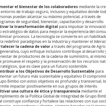
mentar el bienestar de los colaboradores
mediante la cre
 entorno de trabajo seguro, inclusivo y equitativo donde tod
rsonas puedan alcanzar su máximo potencial, a través de
ogramas de seguridad, bienestar, capacitación y desarrollo.
tivar la transformación digital
para impulsar la innovació
o estratégico de datos para mejorar la experiencia del cons
timizar procesos. La tecnología se convierte en un habilitad
ra redefinir paradigmas en la industria y mantener el lideraz
rtalecer la cadena de valor
a través del programa de Agric
generativa, cuyo enfoque inclusivo contribuye al desarrollo 
enestar de productores de la cadena de suministro, al mism
e promueve el respeto y la preservación de los recursos nat
tratégicos, que es clave para un futuro sostenible.
ntribuir a los Objetivos de Desarrollo Sustentable
para
mentar un futuro más sustentable y equitativo El compromi
upo Bimbo con estos objetivos es profundo y transversal, lo
rmite impactar positivamente en sus grupos de interés.
ltivar una cultura de ética y transparencia
mediante el
mplimiento de la Política Global de Integridad de Grupo Bimb
al construye confianza y fortalece las relaciones con sus soc
gocios, proveedores y clientes, siempre basadas en la trans