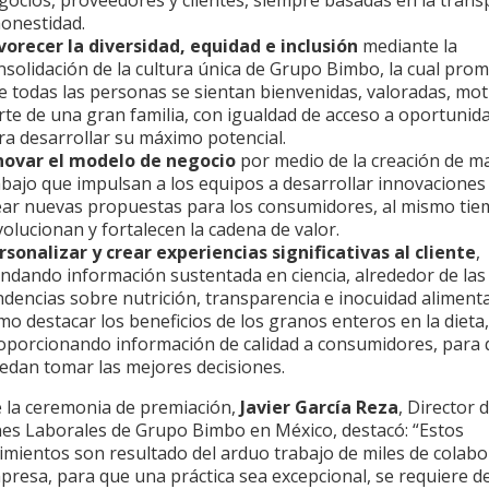
honestidad.
vorecer la diversidad, equidad e inclusión
mediante la
nsolidación de la cultura única de Grupo Bimbo, la cual pro
e todas las personas se sientan bienvenidas, valoradas, mot
rte de una gran familia, con igualdad de acceso a oportunid
ra desarrollar su máximo potencial.
novar el modelo de negocio
por medio de la creación de m
abajo que impulsan a los equipos a desarrollar innovaciones 
ear nuevas propuestas para los consumidores, al mismo ti
volucionan y fortalecen la cadena de valor.
rsonalizar y crear experiencias significativas al cliente
,
indando información sustentada en ciencia, alrededor de las
ndencias sobre nutrición, transparencia e inocuidad alimentar
mo destacar los beneficios de los granos enteros en la dieta,
oporcionando información de calidad a consumidores, para
edan tomar las mejores decisiones.
 la ceremonia de premiación,
Javier García Reza
, Director 
nes Laborales de Grupo Bimbo en México, destacó: “Estos
imientos son resultado del arduo trabajo de miles de colab
presa, para que una práctica sea excepcional, se requiere d