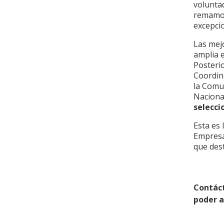
volunta
remamos 
excepcio
Las mej
amplia e
Posteri
Coordin
la Comu
Naciona
selecci
Esta es
Empresa
que dest
Contác
poder 