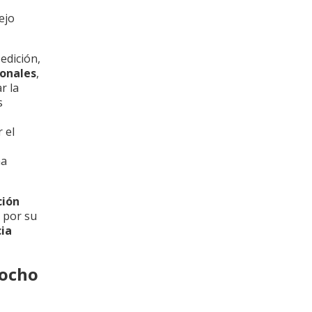
ejo
edición,
ionales
,
r la
s
 el
na
ción
por su
cia
 ocho