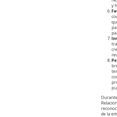
y 
Fa
co
qu
pa
pa
In
tr
cr
re
Pe
br
te
co
pr
pu
Durante
Relacio
reconoc
de la em