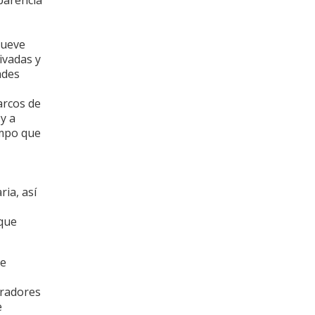
mueve
ivadas y
ades
arcos de
y a
empo que
ia, así
 que
de
oradores
e