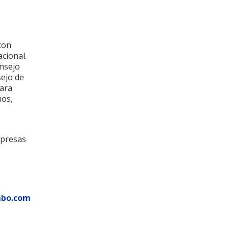
con
acional.
nsejo
sejo de
mara
mos,
mpresas
mbo.com