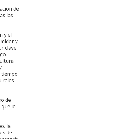
ación de
as las
n y el
umidor y
or clave
go.
ultura
y
o tiempo
urales
so de
 que le
o, la
ios de
parencia