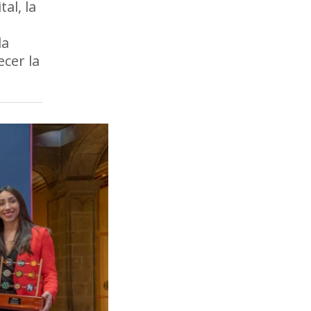
al, la
la
ecer la