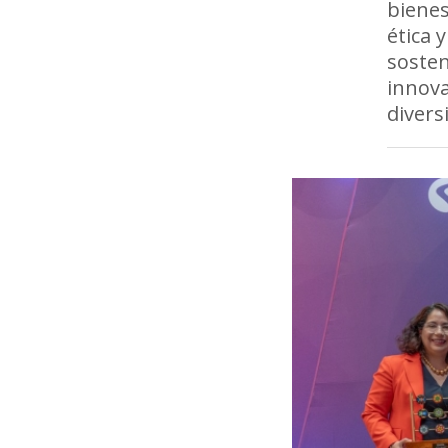
bienes
ética 
sosten
innova
divers