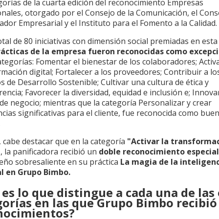
gorías de la cuarta edición del reconocimiento Empresas
onales, otorgado por el Consejo de la Comunicación, el Cons
dor Empresarial y el Instituto para el Fomento a la Calidad.
tal de 80 iniciativas con dimensión social premiadas en esta 
rácticas de la empresa fueron reconocidas como excepc
ategorías: Fomentar el bienestar de los colaboradores; Activa
mación digital; Fortalecer a los proveedores; Contribuir a lo
s de Desarrollo Sostenible; Cultivar una cultura de ética y
encia; Favorecer la diversidad, equidad e inclusión e; Innovar
e negocio; mientras que la categoría Personalizar y crear
cias significativas para el cliente, fue reconocida como bue
.
 cabe destacar que en la categoría
"Activar la transforma
"
, la panificadora recibió un
doble reconocimiento especial
ño sobresaliente en su práctica
La magia de la inteligen
al
en Grupo Bimbo.
es lo que distingue a cada una de las
gorías en las que Grupo Bimbo recibió
nocimientos?