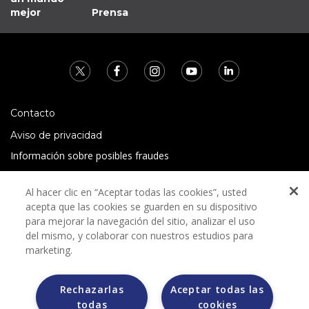
mejor
Prensa
Contacto
Aviso de privacidad
Información sobre posibles fraudes
Preguntas Frecuentes
Al hacer clic en “Aceptar todas las cookies”, usted
Términos y condiciones
acepta que las cookies se guarden en su dispositivo
para mejorar la navegación del sitio, analizar el uso
del mismo, y colaborar con nuestros estudios para
marketing.
Rechazarlas
Aceptar todas las
Grupo Bimbo no solicita ningún tipo de pago durante el
todas
cookies