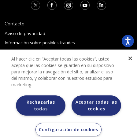
Contacto
Aviso de privacidad
Información sobre posibles fraudes
Preguntas Frecuentes
Al hacer clic en “Aceptar todas las cookies”, usted
Términos y condiciones
acepta que las cookies se guarden en su dispositivo
para mejorar la navegación del sitio, analizar el uso
del mismo, y colaborar con nuestros estudios para
marketing.
Rechazarlas
Aceptar todas las
Grupo Bimbo no solicita ningún tipo de pago durante el
todas
cookies
proceso de selección.
Grupo Bimbo no realiza venta de automóviles a través de
otros sitios de internet. Sólo lo hace a través de la casa
subastas MORTON.
Configuración de cookies