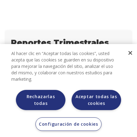
Reportes Trimestrales
BMV 2010
Al hacer clic en “Aceptar todas las cookies”, usted
acepta que las cookies se guarden en su dispositivo
para mejorar la navegación del sitio, analizar el uso
T1
T2
del mismo, y colaborar con nuestros estudios para
marketing.
Resultados BMV
Resultados BMV
1T10
2T10
Rechazarlas
Aceptar todas las
(215.47 KB)
(213.83 KB)
todas
cookies
T3
T4
Configuración de cookies