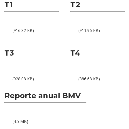
T1
T2
Resultados BMV 1T15
Resultados BMV 2T15
(916.32 KB)
(911.96 KB)
T3
T4
Resultados BMV 3T15
Resultados BMV 4T15
(928.08 KB)
(886.68 KB)
Reporte anual BMV
Reporte Anual BMV 2015
(4.5 MB)