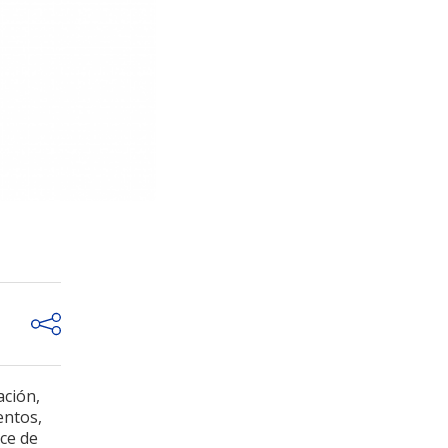
ación,
entos,
nce de