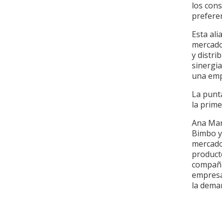
los con
preferen
Esta ali
mercado
y distri
sinergi
una emp
La punta
la prime
Ana Mar
Bimbo y
mercado
producto
compañí
empresas
la dema