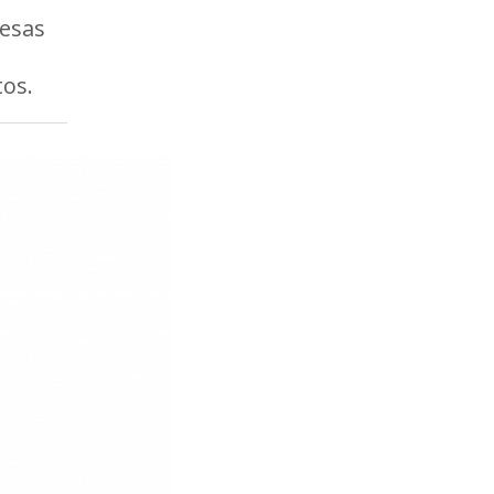
esas
os.