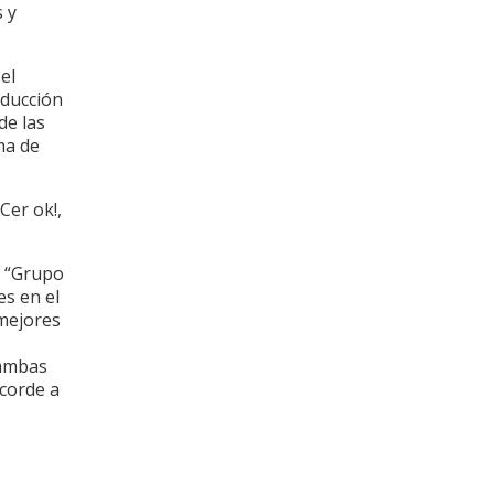
 y
el
oducción
de las
ma de
Cer ok!,
ó “Grupo
s en el
mejores
 ambas
acorde a