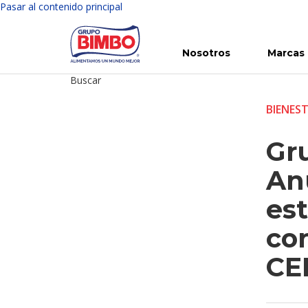
Pasar al contenido principal
Nosotros
Marcas
Buscar
Conoce Bimbo
Nuestras marcas
Para ti
Inversión en Bimbo
Noticias
Para la Vida
Comunicados
Gobierno Corporativo
Para la Naturaleza
R
BIENES
Gr
An
est
co
CE