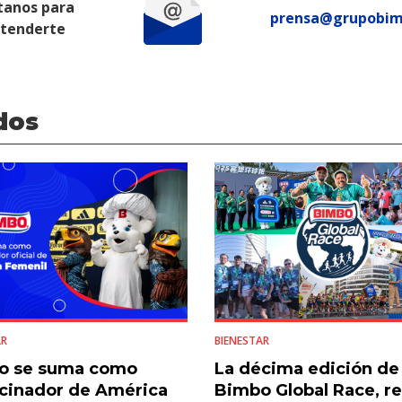
tanos para
prensa@grupobi
atenderte
dos
AR
BIENESTAR
o se suma como
La décima edición de
cinador de América
Bimbo Global Race, r