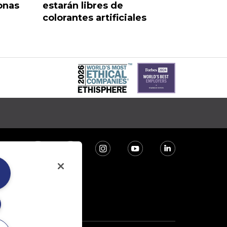
onas
estarán libres de
colorantes artificiales