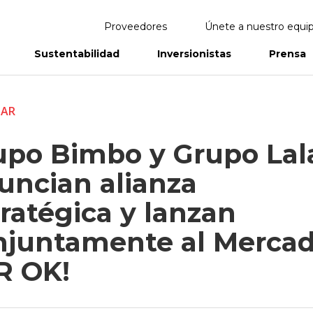
Proveedores
Únete a nuestro equi
Sustentabilidad
Inversionistas
Prensa
eportes
Informes Anuales
TAR
upo Bimbo y Grupo Lal
uncian alianza
ratégica y lanzan
njuntamente al Merca
R OK!