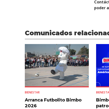
Contác
poder 
Comunicados relaciona
BIENESTAR
BIENEST
Arranca Futbolito Bimbo
Bimb
2026
patro