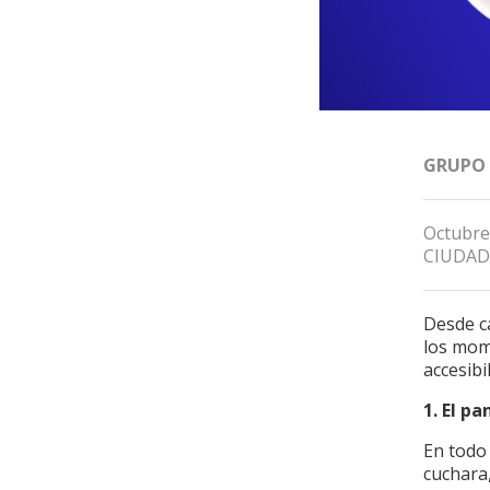
GRUPO
Octubre
CIUDAD
Desde ca
los mome
accesib
1. El p
En todo 
cuchara,