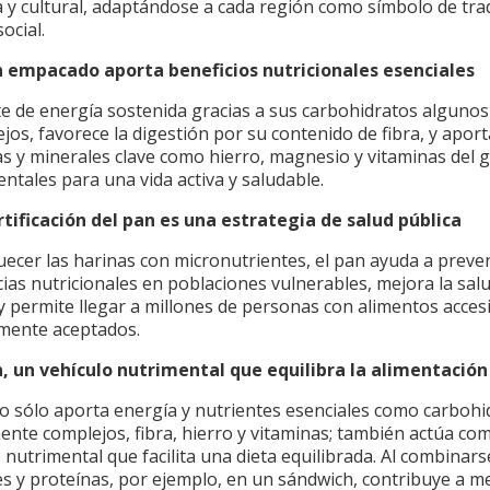
a y cultural, adaptándose a cada región como símbolo de trad
social.
an empacado aporta beneficios nutricionales esenciales
te de energía sostenida gracias a sus carbohidratos algunos
jos, favorece la digestión por su contenido de fibra, y aport
as y minerales clave como hierro, magnesio y vitaminas del 
ntales para una vida activa y saludable.
ortificación del pan es una estrategia de salud pública
uecer las harinas con micronutrientes, el pan ayuda a preve
cias nutricionales en poblaciones vulnerables, mejora la sal
y permite llegar a millones de personas con alimentos accesi
lmente aceptados.
an, un vehículo nutrimental que equilibra la alimentación
no sólo aporta energía y nutrientes esenciales como carbohi
nte complejos, fibra, hierro y vitaminas; también actúa co
 nutrimental que facilita una dieta equilibrada. Al combinar
s y proteínas, por ejemplo, en un sándwich, contribuye a me