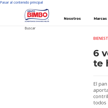
Pasar al contenido principal
Nosotros
Marcas
Buscar
Conoce Bimbo
Nuestras marcas
Para ti
Inversión en Bimbo
Noticias
Para la Vida
Comunicados
Gobierno Corporativo
Para la Naturaleza
R
BIENES
6 
te
El pan
aporta
contri
todos