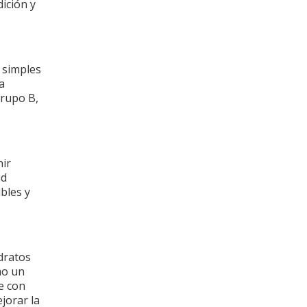
ición y
 simples
a
grupo B,
nir
ud
bles y
dratos
mo un
se con
jorar la