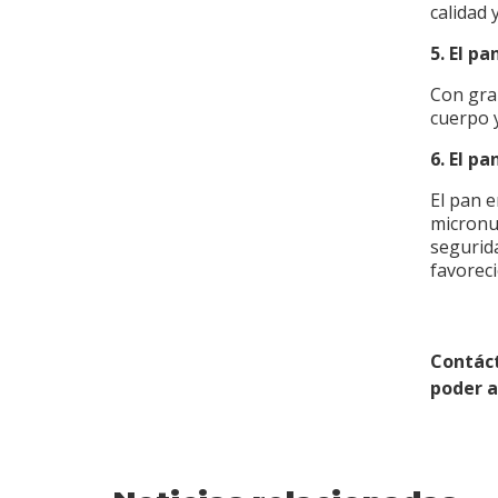
calidad 
5. El pa
Con gran
cuerpo 
6. El p
El pan e
micronut
segurida
favorec
Contác
poder 