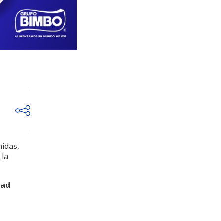
midas,
 la
dad