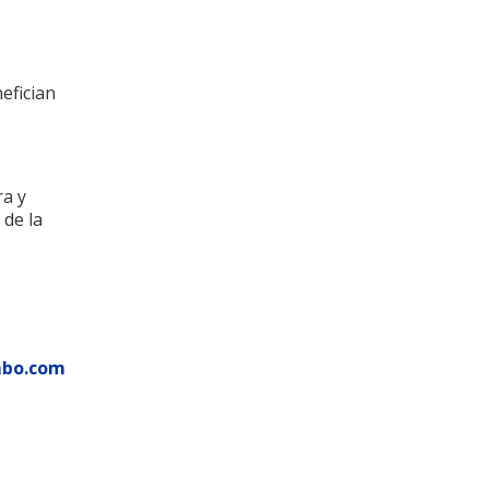
efician
ra y
 de la
mbo.com