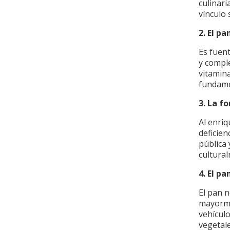
culinari
vínculo 
2. El p
Es fuen
y comple
vitamin
fundame
3. La f
Al enriq
deficien
pública 
cultura
4. El p
El pan 
mayorme
vehículo
vegetale