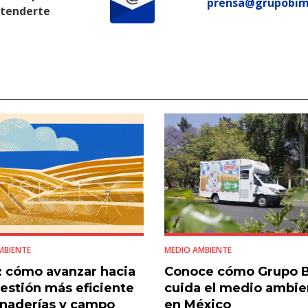
prensa@grupobi
atenderte
MBIENTE
MEDIO AMBIENTE
 cómo avanzar hacia
Conoce cómo Grupo 
estión más eficiente
cuida el medio ambie
naderías y campo
en México