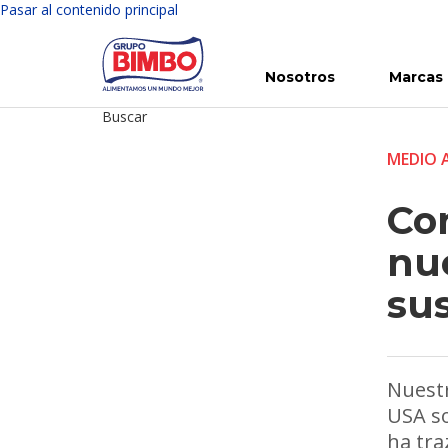
Pasar al contenido principal
Nosotros
Marcas
Buscar
Conoce Bimbo
Nuestras marcas
Para ti
Inversión en Bimbo
Noticias
Para la Vida
Comunicados
Gobierno Corporativo
Para la Naturaleza
R
MEDIO 
Co
nu
su
Nuestr
USA so
ha tra