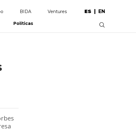
ES
EN
po
BIDA
Ventures
Políticas
.
s
orbes
resa