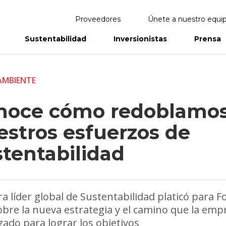
Proveedores
Únete a nuestro equi
Sustentabilidad
Inversionistas
Prensa
eportes
Informes Anuales
AMBIENTE
noce cómo redoblamo
estros esfuerzos de
stentabilidad
a líder global de Sustentabilidad platicó para F
bre la nueva estrategia y el camino que la emp
zado para lograr los objetivos