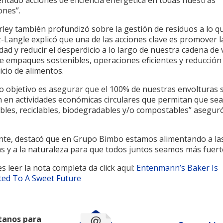
ntado acciones de eficiencia energética en todas nuestras
ones”.
rley también profundizó sobre la gestión de residuos a lo q
-Langle explicó que una de las acciones clave es promover l
idad y reducir el desperdicio a lo largo de nuestra cadena de 
e empaques sostenibles, operaciones eficientes y reducción
cio de alimentos.
o objetivo es asegurar que el 100% de nuestras envolturas 
n en actividades económicas circulares que permitan que se
ables, reciclables, biodegradables y/o compostables” aseguró 
nte, destacó que en Grupo Bimbo estamos alimentando a la
s y a la naturaleza para que todos juntos seamos más fuert
es leer la nota completa da click aquí:
Entenmann’s Baker Is
ed To A Sweet Future
tanos para