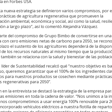
da en Forbes USA.
ta nueva estrategia se definieron varios compromisos, por 
prácticas de agricultura regenerativa que promueven la
ción ambiental, económica y social, así como la salud, resili
ón a largo plazo”, así lo comentó Alejandra Vázquez.
rte del compromiso de Grupo Bimbo de convertirse en una
 con cero emisiones netas de carbono para 2050, se recono
plazo el sustento de los agricultores dependerá de la dispon
d de los recursos naturales al mismo tiempo que la producci
 también se relaciona con la salud y bienestar de las poblaci
líder de Sustentabilidad recalcó qué “nuestro objetivo es b
so, queremos garantizar que el 100% de los ingredientes cl
mos para nuestros productos se cosechen mediante prácticas
s regenerativas para 2050”.
en la entrevista se destacó la estrategia de la empresa par
las emisiones en toda la cadena de valor. “Nos unimos a la in
 nos comprometimos a usar energía 100% renovable para 2
corporado vehículos eléctricos a nuestra flotilla de reparto