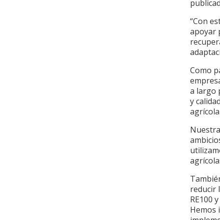
publica
“Con es
apoyar 
recupera
adaptaci
Como pa
empresa
a largo 
y calida
agrícola
Nuestra 
ambicio
utiliza
agrícola
También 
reducir 
RE100 y
Hemos in