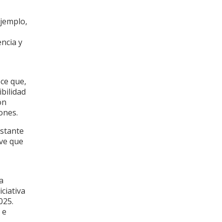
ejemplo,
encia y
ce que,
ibilidad
ón
ones.
astante
ave que
a
iciativa
025.
 e