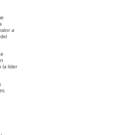
ue
a
valor a
 del
se
an
la líder
s
es.