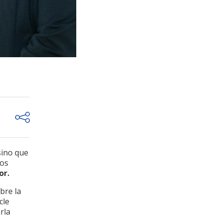
sino que
ros
or.
bre la
cle
rla