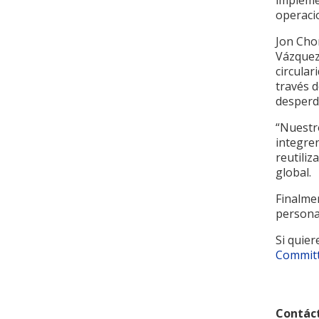
impleme
operaci
Jon Cho
Vázquez
circular
través d
desperdi
“Nuestr
integre
reutiliz
global.
Finalme
persona
Si quier
Committ
Contác