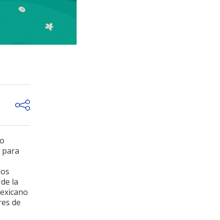
po
d para
los
 de la
mexicano
res de