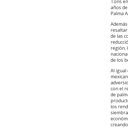
Tons en 
años de 
Palma Ac
Además 
resaltar
de las 
reducció
región.
nacional
de los b
Al igual
mexican
adversi
con el r
de palm
producto
los ren
siembra 
económic
creando 