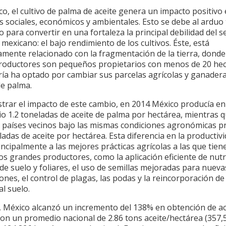
o, el cultivo de palma de aceite genera un impacto positivo
 sociales, económicos y ambientales. Esto se debe al arduo
o para convertir en una fortaleza la principal debilidad del s
 mexicano: el bajo rendimiento de los cultivos. Éste, está
amente relacionado con la fragmentación de la tierra, donde
productores son pequeños propietarios con menos de 20 hec
ía ha optado por cambiar sus parcelas agrícolas y ganadera
de palma.
strar el impacto de este cambio, en 2014 México producía en
o 1.2 toneladas de aceite de palma por hectárea, mientras 
 países vecinos bajo las mismas condiciones agronómicas p
ladas de aceite por hectárea. Esta diferencia en la productiv
ncipalmente a las mejores prácticas agrícolas a las que tien
os grandes productores, como la aplicación eficiente de nutr
 de suelo y foliares, el uso de semillas mejoradas para nueva
ones, el control de plagas, las podas y la reincorporación de
al suelo.
, México alcanzó un incremento del 138% en obtención de ac
con un promedio nacional de 2.86 tons aceite/hectárea (357,