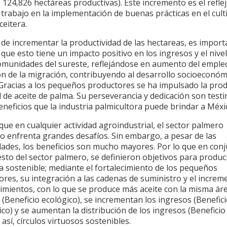
124,826 hectáreas productivas). Este incremento es el reflej
trabajo en la implementación de buenas prácticas en el cult
eitera.
de incrementar la productividad de las hectareas, es import
 que esto tiene un impacto positivo en los ingresos y el nivel
comunidades del sureste, reflejándose en aumento del empleo
n de la migración, contribuyendo al desarrollo socioeconóm
 Gracias a los pequeños productores se ha impulsado la pro
 de aceite de palma. Su perseverancia y dedicación son test
eneficios que la industria palmicultora puede brindar a Méxi
 que en cualquier actividad agroindustrial, el sector palmero
o enfrenta grandes desafíos. Sin embargo, a pesar de las
dades, los beneficios son mucho mayores. Por lo que en con
esto del sector palmero, se definieron objetivos para produci
a sostenible; mediante el fortalecimiento de los pequeños
res, su integración a las cadenas de suministro y el increm
dimientos, con lo que se produce más aceite con la misma ár
(Beneficio ecológico), se incrementan los ingresos (Benefic
o) y se aumentan la distribución de los ingresos (Beneficio 
así, círculos virtuosos sostenibles.