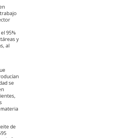
 en
 trabajo
ector
 el 95%
táreas y
s, al
que
roducían
idad se
en
ientes,
s
 materia
eite de
595