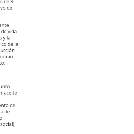
o de 8
ivo de
ante
 de vida
 y la
ico de la
ducción
imonio
co.
junto
r aceite
ento de
ea de
io
social),