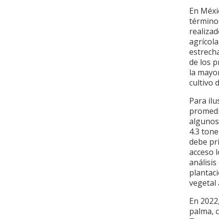
En Méxic
términos
realizad
agrícola
estrech
de los 
la mayor
cultivo 
Para ilu
promedi
algunos
4.3 tone
debe pri
acceso l
análisis
plantaci
vegetal 
En 2022
palma, 