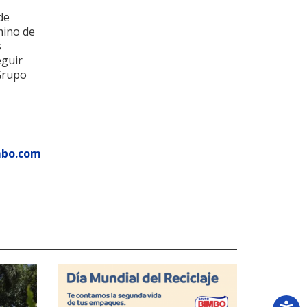
de
mino de
s
eguir
 Grupo
mbo.com