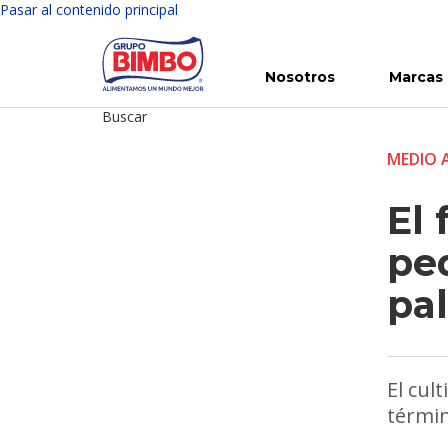
Pasar al contenido principal
Nosotros
Marcas
Buscar
Conoce Bimbo
Nuestras marcas
Para ti
Inversión en Bimbo
Noticias
Para la Vida
Comunicados
Gobierno Corporativo
Para la Naturaleza
R
MEDIO 
El 
pe
pa
El cul
términ