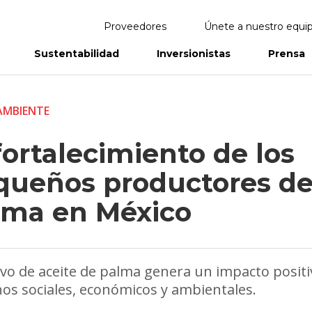
Proveedores
Únete a nuestro equi
Sustentabilidad
Inversionistas
Prensa
eportes
Informes Anuales
AMBIENTE
fortalecimiento de los
queños productores d
lma en México
tivo de aceite de palma genera un impacto posit
os sociales, económicos y ambientales.